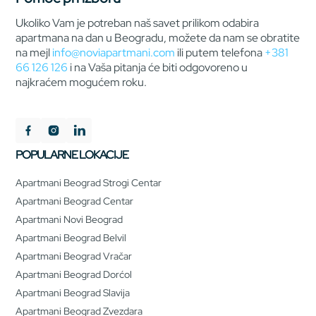
Ukoliko Vam je potreban naš savet prilikom odabira
apartmana na dan u Beogradu, možete da nam se obratite
na mejl
info@noviapartmani.com
ili putem telefona
+381
66 126 126
i na Vaša pitanja će biti odgovoreno u
najkraćem mogućem roku.
POPULARNE LOKACIJE
Apartmani Beograd Strogi Centar
Apartmani Beograd Centar
Apartmani Novi Beograd
Apartmani Beograd Belvil
Apartmani Beograd Vračar
Apartmani Beograd Dorćol
Apartmani Beograd Slavija
Apartmani Beograd Zvezdara