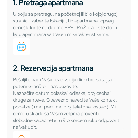
1. Pretraga apartmana
U polju za pretragu, na početnoj ili bilo kojoj drugoj
stranici, izaberite lokaciju, tip apartmana i opseg
cene; kliknite na dugme PRETRAŽI da biste dobili
listu apartmana sa traženim karakteristikama.
2. Rezervacija apartmana
Pošaljite nam Vašu rezervaciju direktno sa sajta ili
putem e-pošte ili nas pozovite.
Naznačite datum dolaska i odlaska, broj osoba i
druge zahteve. Obavezno navedite Vaše kontakt
podatke (ime i prezime, broj telefona i ostalo). Mi
ćemo u skladu sa Vašim željama proveriti
slobodne kapacitete i u što kraćem roku odgovoriti
na Vaš upit.