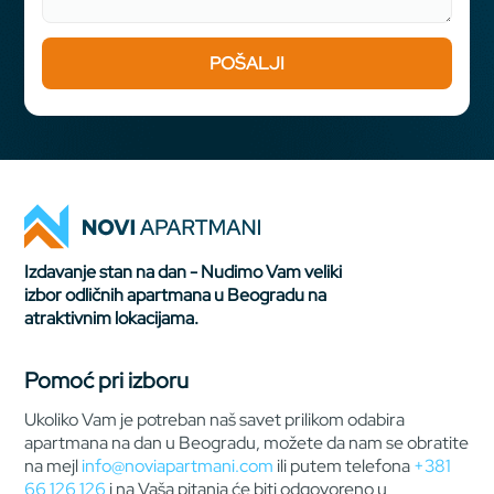
Izdavanje stan na dan - Nudimo Vam veliki
izbor odličnih apartmana u Beogradu na
atraktivnim lokacijama.
Pomoć pri izboru
Ukoliko Vam je potreban naš savet prilikom odabira
apartmana na dan u Beogradu, možete da nam se obratite
na mejl
info@noviapartmani.com
ili putem telefona
+381
66 126 126
i na Vaša pitanja će biti odgovoreno u