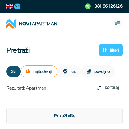
+381 66 126126
Pretraži
filteri
svi
najtraženiji
lux
povoljno
sortiraj
Rezultati: Apartmani
prikaži više