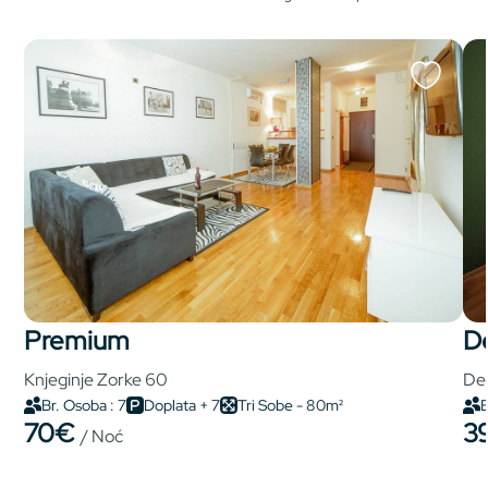
premium
Knjeginje Zorke 60
Del
Br. Osoba : 7
Doplata + 7
Tri Sobe - 80m²
B
70€
3
/ Noć