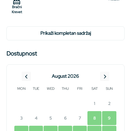
Bračni
Krevet
prikaži kompletan sadržaj
Dostupnost
August 2026
MON
TUE
WED
THU
FRI
SAT
SUN
1
2
3
4
5
6
7
8
9