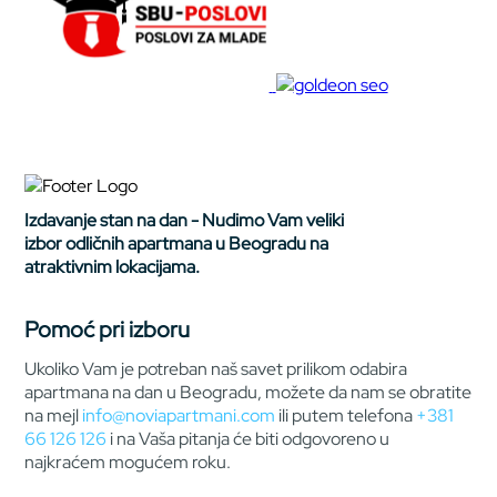
Izdavanje stan na dan - Nudimo Vam veliki
izbor odličnih apartmana u Beogradu na
atraktivnim lokacijama.
Pomoć pri izboru
Ukoliko Vam je potreban naš savet prilikom odabira
apartmana na dan u Beogradu, možete da nam se obratite
na mejl
info@noviapartmani.com
ili putem telefona
+381
66 126 126
i na Vaša pitanja će biti odgovoreno u
najkraćem mogućem roku.