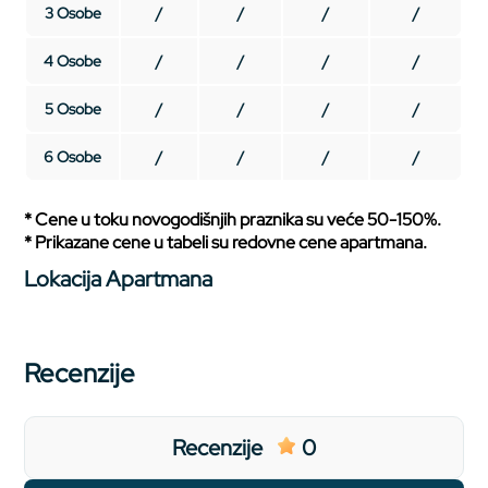
3 Osobe
/
/
/
/
4 Osobe
/
/
/
/
5 Osobe
/
/
/
/
6 Osobe
/
/
/
/
* Cene u toku novogodišnjih praznika su veće 50-150%.
* Prikazane cene u tabeli su redovne cene apartmana.
Lokacija Apartmana
Recenzije
Recenzije
0