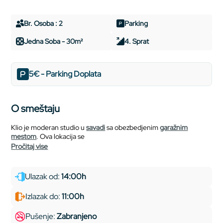
Br. Osoba : 2
Parking
Jedna Soba - 30m²
4. Sprat
5€ - Parking Doplata
O smeštaju
Klio je moderan studio u
savadi
sa obezbedjenim
garažnim
mestom
. Ova lokacija se
pročitaj vise
Ulazak od:
14:00h
Izlazak do:
11:00h
Pušenje:
Zabranjeno