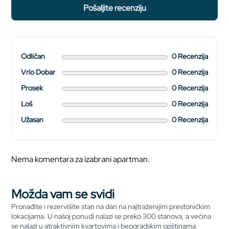
pošaljite recenziju
Odličan
0 Recenzija
Vrlo Dobar
0 Recenzija
Prosek
0 Recenzija
Loš
0 Recenzija
Užasan
0 Recenzija
Nema komentara za izabrani apartman.
Možda vam se svidi
Pronađite i rezervišite stan na dan na najtraženijim prestoničkim
lokacijama. U našoj ponudi nalazi se preko 300 stanova, a većina
se nalazi u atraktivnim kvartovima i beogradskim opštinama.