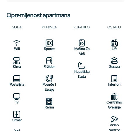
Opremljenost apartmana
SOBA
KUHINJA
KUPATILO
OSTALO
Wifi
Šporet
Mašina Za
Lift
Veš
Klima
Frižider
Garaza
Kupatilska
Kada
Posteljina
Posuđe I
Interfon
Escajg
Tv
Centralno
Rerna
Grejanje
Ormar
Video
Nadzor