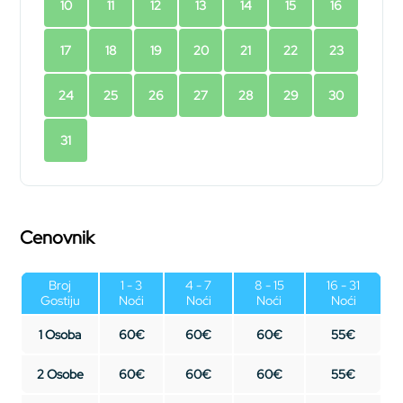
10
11
12
13
14
15
16
17
18
19
20
21
22
23
24
25
26
27
28
29
30
31
Cenovnik
Broj
1 - 3
4 - 7
8 - 15
16 - 31
Gostiju
Noći
Noći
Noći
Noći
1 Osoba
60€
60€
60€
55€
2 Osobe
60€
60€
60€
55€