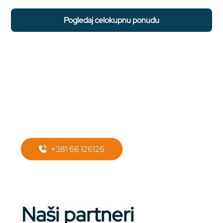
pogledaj celokupnu ponudu
Potreban Vam je
prevoz do
apartmana?
+381 66 126126
Naši partneri