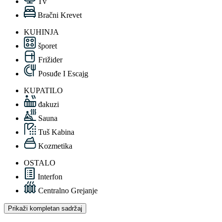
Tv
Bračni Krevet
KUHINJA
šporet
Frižider
Posuđe I Escajg
KUPATILO
đakuzi
Sauna
Tuš Kabina
Kozmetika
OSTALO
Interfon
Centralno Grejanje
Prikaži kompletan sadržaj