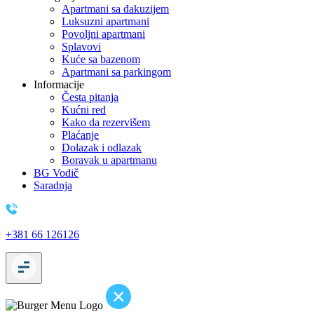
Apartmani sa đakuzijem
Luksuzni apartmani
Povoljni apartmani
Splavovi
Kuće sa bazenom
Apartmani sa parkingom
Informacije
Česta pitanja
Kućni red
Kako da rezervišem
Plaćanje
Dolazak i odlazak
Boravak u apartmanu
BG Vodič
Saradnja
+381 66 126126