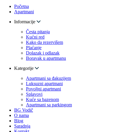
Početna
Apartmani
Informacije
Česta pitanja
Kućni red
Kako da rezervišem
Plaćanje
Dolazak i odlazak
Boravak u apartmanu
Kategorije
Apartmani sa đakuzijem
Luksuzni apartmani
Povoljni apartmani
Splavovi
Kuće sa bazenom
Apartmani sa parkingom
BG Vodič
O nama
Blog
Saradnja
Kontakt