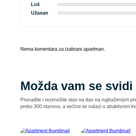
Loš
Užasan
Nema komentara za izabrani apartman.
Možda vam se svidi
Pronađite i rezervišite stan na dan na najtraženijim p
preko 300 stanova, a većina se nalazi u atraktivnim 