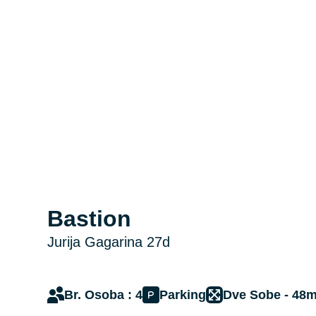
Bastion
Jurija Gagarina 27d
Br. Osoba : 4
Parking
Dve Sobe - 48m