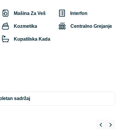
Mašina Za Veš
Interfon
Kozmetika
Centralno Grejanje
Kupatilska Kada
mpletan sadržaj