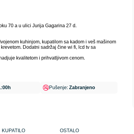
 70 a u ulici Jurija Gagarina 27 d.
, odvojenom kuhinjom, kupatilom sa kadom i veš mašinom
vetom. Dodatni sadržaj čine wi fi, lcd tv sa
nadjuje kvalitetom i prihvatljivom cenom.
1:00h
Pušenje:
Zabranjeno
KUPATILO
OSTALO