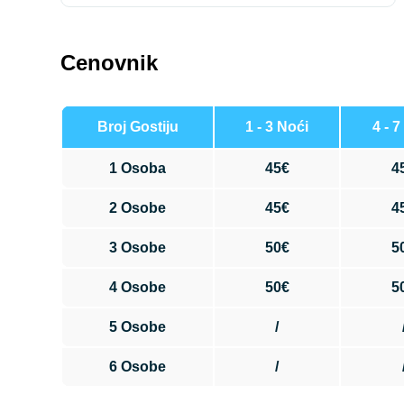
Cenovnik
Broj Gostiju
1 - 3 Noći
4 - 7
1 Osoba
45€
4
2 Osobe
45€
4
3 Osobe
50€
5
4 Osobe
50€
5
5 Osobe
/
6 Osobe
/