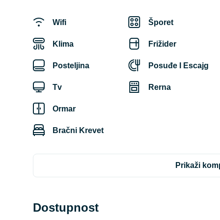
Wifi
Šporet
Klima
Frižider
Posteljina
Posuđe I Escajg
Tv
Rerna
Ormar
Bračni Krevet
prikaži ko
Dostupnost