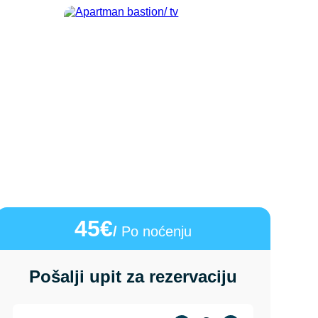
45€
/
Po noćenju
Pošalji upit za rezervaciju