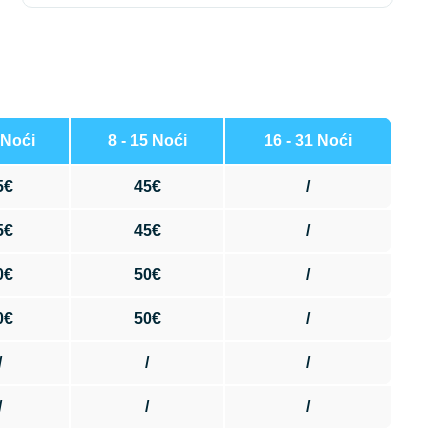
 Noći
8 - 15 Noći
16 - 31 Noći
5€
45€
/
5€
45€
/
0€
50€
/
0€
50€
/
/
/
/
/
/
/