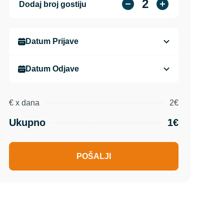
2
Dodaj broj gostiju
€
x
dana
2€
Ukupno
1€
POŠALJI