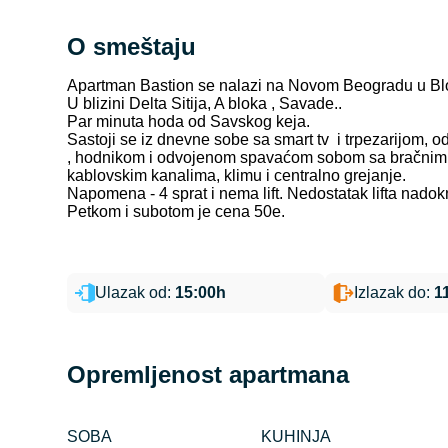
O smeštaju
Apartman Bastion se nalazi na Novom Beogradu u Bloku
U blizini Delta Sitija, A bloka , Savade..
Par minuta hoda od Savskog keja.
Sastoji se iz dnevne sobe sa smart tv i trpezarijom
, hodnikom i odvojenom spavaćom sobom sa bračnim kre
kablovskim kanalima, klimu i centralno grejanje.
Napomena - 4 sprat i nema lift. Nedostatak lifta nadok
Petkom i subotom je cena 50e.
Ulazak od:
15:00h
Izlazak do:
1
Opremljenost apartmana
SOBA
KUHINJA