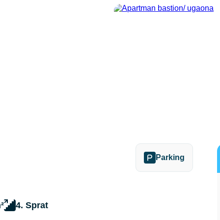
Parking
²
4. Sprat