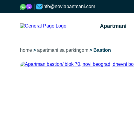
info@noviapartmani.com
Apartmani
home
>
apartmani sa parkingom
> Bastion