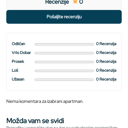
Recenzije
0
pošaljite recenziju
Odličan
0 Recenzija
Vrlo Dobar
0 Recenzija
Prosek
0 Recenzija
Loš
0 Recenzija
Užasan
0 Recenzija
Nema komentara za izabrani apartman.
Možda vam se svidi
Pronađite i rezervišite stan na dan na najtraženijim prestoničkim