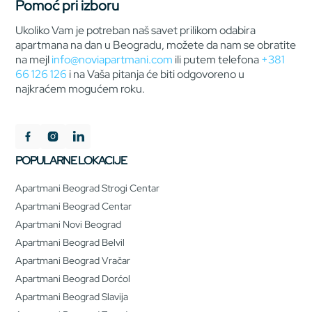
Pomoć pri izboru
Ukoliko Vam je potreban naš savet prilikom odabira
apartmana na dan u Beogradu, možete da nam se obratite
na mejl
info@noviapartmani.com
ili putem telefona
+381
66 126 126
i na Vaša pitanja će biti odgovoreno u
najkraćem mogućem roku.
POPULARNE LOKACIJE
Apartmani Beograd Strogi Centar
Apartmani Beograd Centar
Apartmani Novi Beograd
Apartmani Beograd Belvil
Apartmani Beograd Vračar
Apartmani Beograd Dorćol
Apartmani Beograd Slavija