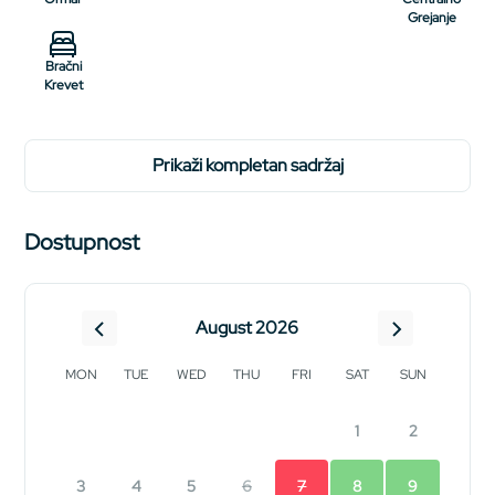
Grejanje
Bračni
Krevet
prikaži kompletan sadržaj
Dostupnost
August 2026
MON
TUE
WED
THU
FRI
SAT
SUN
1
2
3
4
5
6
7
8
9