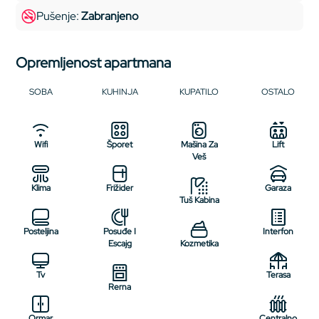
Pušenje:
Zabranjeno
Opremljenost apartmana
SOBA
KUHINJA
KUPATILO
OSTALO
Wifi
Šporet
Mašina Za
Lift
Veš
Klima
Frižider
Garaza
Tuš Kabina
Posteljina
Posuđe I
Interfon
Escajg
Kozmetika
Tv
Terasa
Rerna
Ormar
Centralno