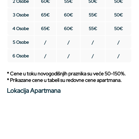
2 Osobe
60€
55€
50€
50€
3 Osobe
65€
60€
55€
50€
4 Osobe
65€
60€
55€
50€
5 Osobe
/
/
/
/
6 Osobe
/
/
/
/
* Cene u toku novogodišnjih praznika su veće 50-150%.
* Prikazane cene u tabeli su redovne cene apartmana.
Lokacija Apartmana