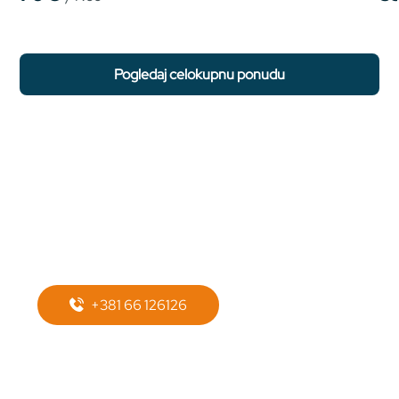
pogledaj celokupnu ponudu
Potreban Vam je
prevoz do
apartmana?
+381 66 126126