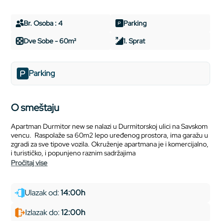
Br. Osoba : 4
Parking
Dve Sobe - 60m²
1. Sprat
Parking
O smeštaju
Apartman Durmitor new se nalazi u Durmitorskoj ulici na Savskom
vencu. Raspolaže sa 60m2 lepo uređenog prostora, ima garažu u
zgradi za sve tipove vozila. Okruženje apartmana je i komercijalno,
i turističko, i popunjeno raznim sadržajima
pročitaj vise
Ulazak od:
14:00h
Izlazak do:
12:00h