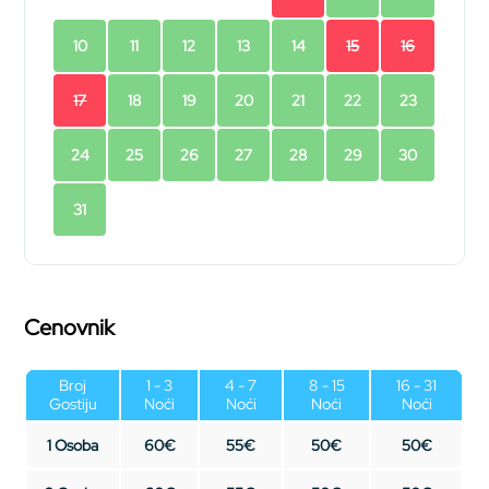
10
11
12
13
14
15
16
17
18
19
20
21
22
23
24
25
26
27
28
29
30
31
Cenovnik
Broj
1 - 3
4 - 7
8 - 15
16 - 31
Gostiju
Noći
Noći
Noći
Noći
1 Osoba
60€
55€
50€
50€