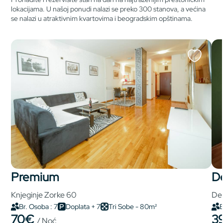
lokacijama. U našoj ponudi nalazi se preko 300 stanova, a većina
se nalazi u atraktivnim kvartovima i beogradskim opštinama.
premium
Knjeginje Zorke 60
Del
Br. Osoba : 7
Doplata + 7
Tri Sobe - 80m²
B
70€
3
/ Noć