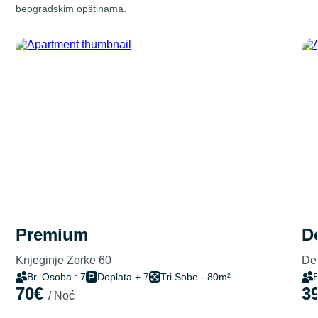
beogradskim opštinama.
premium
Knjeginje Zorke 60
Del
Br. Osoba : 7
Doplata + 7
Tri Sobe - 80m²
B
70€
3
/ Noć