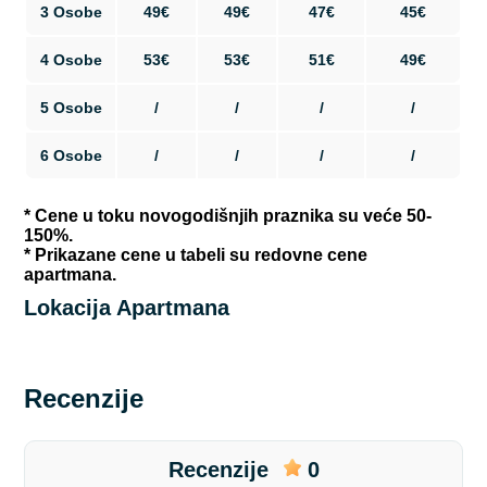
3 Osobe
49€
49€
47€
45€
4 Osobe
53€
53€
51€
49€
5 Osobe
/
/
/
/
6 Osobe
/
/
/
/
* Cene u toku novogodišnjih praznika su veće 50-
150%.
* Prikazane cene u tabeli su redovne cene
apartmana.
Lokacija Apartmana
Recenzije
Recenzije
0