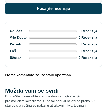
pošaljite recenziju
Odličan
0 Recenzija
Vrlo Dobar
0 Recenzija
Prosek
0 Recenzija
Loš
0 Recenzija
Užasan
0 Recenzija
Nema komentara za izabrani apartman.
Možda vam se svidi
Pronađite i rezervišite stan na dan na najtraženijim
prestoničkim lokacijama. U našoj ponudi nalazi se preko 300
stanova, a većina se nalazi u atraktivnim kvartovima i