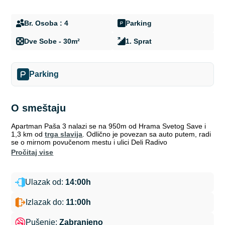
Br. Osoba : 4
Parking
Dve Sobe - 30m²
1. Sprat
Parking
O smeštaju
Apartman Paša 3 nalazi se na 950m od Hrama Svetog Save i
1,3 km od
trga slavija
. Odlično je povezan sa auto putem, radi
se o mirnom povučenom mestu i ulici Deli Radivo
pročitaj vise
Ulazak od:
14:00h
Izlazak do:
11:00h
Pušenje:
Zabranjeno