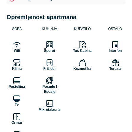
Opremljenost apartmana
SOBA
KUHINJA
KUPATILO
OSTALO
Wifi
Šporet
Tuš Kabina
Interfon
Klima
Frižider
Kozmetika
Terasa
Posteljina
Posuđe I
Escajg
Tv
Mikrotalasna
Ormar