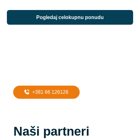
pogledaj celokupnu ponudu
Potreban Vam
je prevoz do
apartmana?
+381 66 126126
Naši partneri