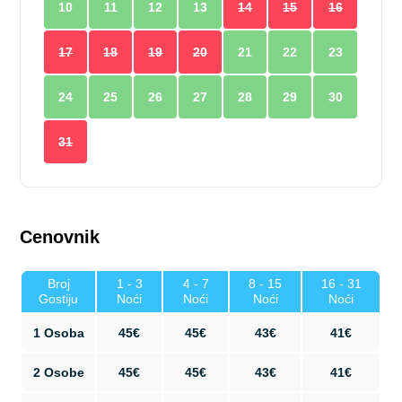
10
11
12
13
14
15
16
17
18
19
20
21
22
23
24
25
26
27
28
29
30
31
Cenovnik
Broj
1 - 3
4 - 7
8 - 15
16 - 31
Gostiju
Noći
Noći
Noći
Noći
1 Osoba
45€
45€
43€
41€
2 Osobe
45€
45€
43€
41€