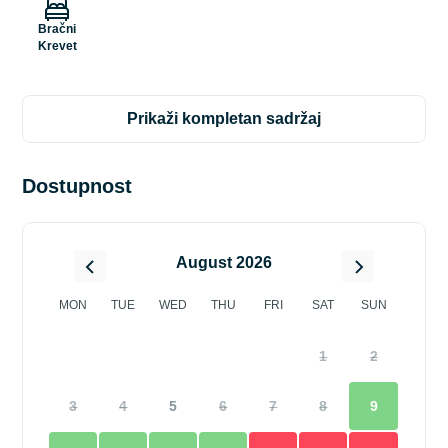
Bračni
Krevet
prikaži kompletan sadržaj
Dostupnost
August 2026
MON
TUE
WED
THU
FRI
SAT
SUN
1
2
3
4
5
6
7
8
9