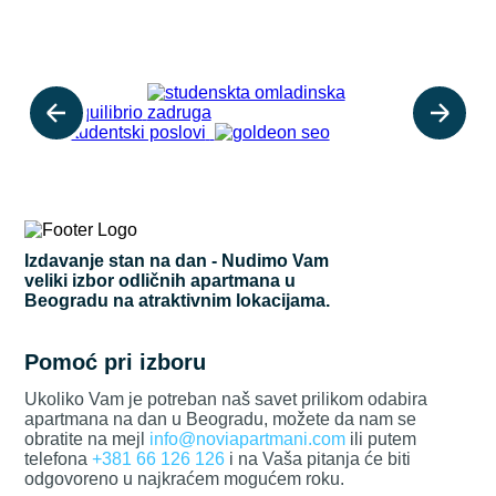
Izdavanje stan na dan - Nudimo Vam
veliki izbor odličnih apartmana u
Beogradu na atraktivnim lokacijama.
Pomoć pri izboru
Ukoliko Vam je potreban naš savet prilikom odabira
apartmana na dan u Beogradu, možete da nam se
obratite na mejl
info@noviapartmani.com
ili putem
telefona
+381 66 126 126
i na Vaša pitanja će biti
odgovoreno u najkraćem mogućem roku.