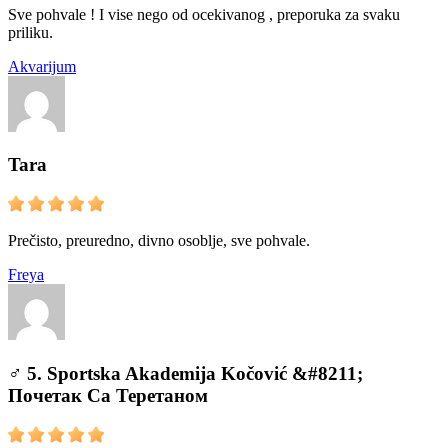
Sve pohvale ! I vise nego od ocekivanog , preporuka za svaku
priliku.
Akvarijum
Tara
Prečisto, preuredno, divno osoblje, sve pohvale.
Freya
️‍♂️ 5. Sportska Akademija Kočović &#8211;
Почетак Са Теретаном