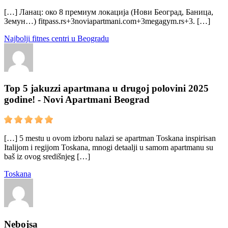
[…] Ланац: око 8 премиум локација (Нови Београд, Баница,
Земун…) fitpass.rs+3noviapartmani.com+3megagym.rs+3. […]
Najbolji fitnes centri u Beogradu
Top 5 jakuzzi apartmana u drugoj polovini 2025
godine! - Novi Apartmani Beograd
[…] 5 mestu u ovom izboru nalazi se apartman Toskana inspirisan
Italijom i regijom Toskana, mnogi detaalji u samom apartmanu su
baš iz ovog središnjeg […]
Toskana
Nebojsa