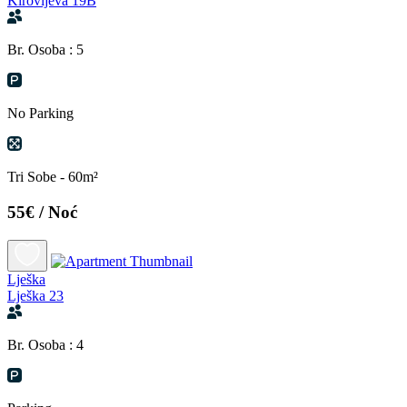
Kirovljeva 19B
Br. Osoba : 5
No Parking
Tri Sobe - 60m²
55€
/ Noć
Lješka
Lješka 23
Br. Osoba : 4