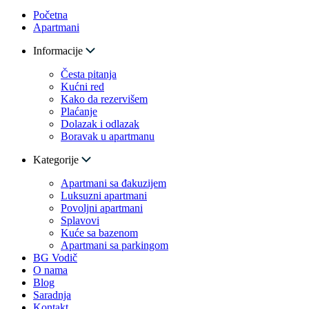
Početna
Apartmani
Informacije
Česta pitanja
Kućni red
Kako da rezervišem
Plaćanje
Dolazak i odlazak
Boravak u apartmanu
Kategorije
Apartmani sa đakuzijem
Luksuzni apartmani
Povoljni apartmani
Splavovi
Kuće sa bazenom
Apartmani sa parkingom
BG Vodič
O nama
Blog
Saradnja
Kontakt