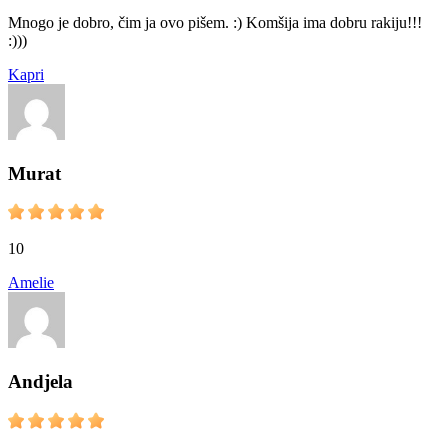
Mnogo je dobro, čim ja ovo pišem. :) Komšija ima dobru rakiju!!!
:)))
Kapri
Murat
10
Amelie
Andjela