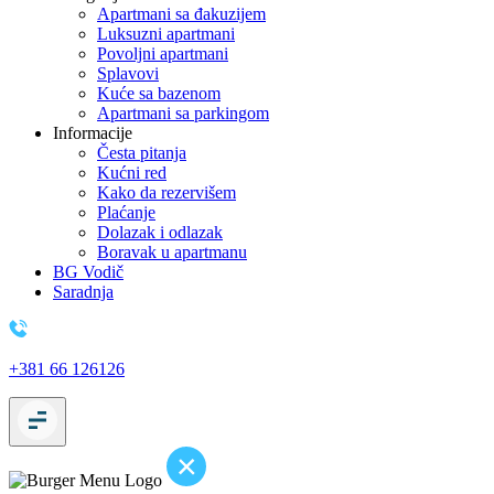
Apartmani sa đakuzijem
Luksuzni apartmani
Povoljni apartmani
Splavovi
Kuće sa bazenom
Apartmani sa parkingom
Informacije
Česta pitanja
Kućni red
Kako da rezervišem
Plaćanje
Dolazak i odlazak
Boravak u apartmanu
BG Vodič
Saradnja
+381 66 126126