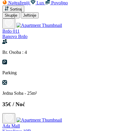
Najtraženiji
Lux
Povoljno
Sortiraj
Skuplje
Jeftinije
Brdo 011
Banovo Brdo
Br. Osoba : 4
Parking
Jedna Soba - 25m²
35€
/ Noć
Ada Mall