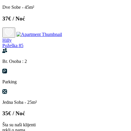
Dve Sobe - 45m²
37€
/ Noć
Hilly
Požeška 85
Br. Osoba : 2
Parking
Jedna Soba - 25m²
35€
/ Noć
Šta su naši klijenti
rekli o nama