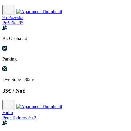
95 Pozeska
Požeška 95
Br. Osoba : 4
Parking
Dve Sobe - 30m²
35€
/ Noć
Hidra
Pere Todorovića 2