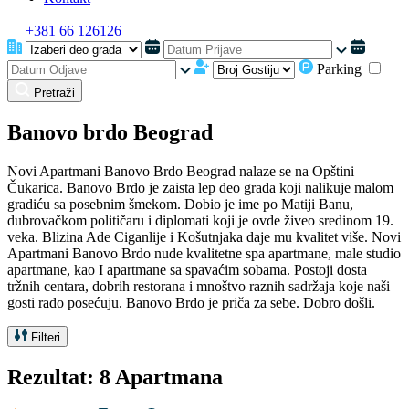
+381 66 126126
Parking
Pretraži
Banovo brdo Beograd
Novi Apartmani Banovo Brdo Beograd nalaze se na Opštini
Čukarica. Banovo Brdo je zaista lep deo grada koji nalikuje malom
gradiću sa posebnim šmekom. Dobio je ime po Matiji Banu,
dubrovačkom političaru i diplomati koji je ovde živeo sredinom 19.
veka. Blizina Ade Ciganlije i Košutnjaka daje mu kvalitet više. Novi
Apartmani Banovo Brdo nude kvalitetne spa apartmane, male studio
apartmane, kao I apartmane sa spavaćim sobama. Postoji dosta
tržnih centara, dobrih restorana i mnoštvo raznih sadržaja koje naši
gosti rado posećuju. Banovo Brdo je priča za sebe. Dobro došli.
Filteri
Rezultat: 8 Apartmana