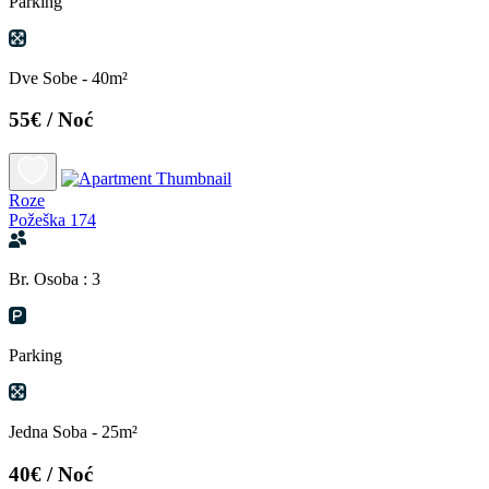
Parking
Dve Sobe - 40m²
55€
/ Noć
Roze
Požeška 174
Br. Osoba : 3
Parking
Jedna Soba - 25m²
40€
/ Noć