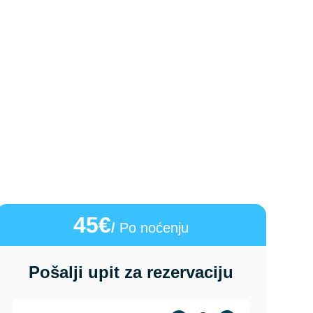
45€
/
Po noćenju
Pošalji upit za rezervaciju