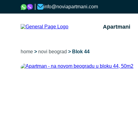
info@noviapartmani.com
Apartmani
home
>
novi beograd
> Blok 44