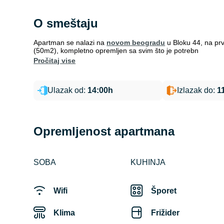
O smeštaju
Apartman se nalazi na
novom beogradu
u Bloku 44, na pr
(50m2), kompletno opremljen sa svim što je potrebn
pročitaj vise
Ulazak od:
14:00h
Izlazak do:
1
Opremljenost apartmana
SOBA
KUHINJA
Wifi
Šporet
Klima
Frižider