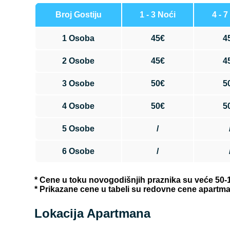
Broj Gostiju
1 - 3 Noći
4 - 7
1 Osoba
45€
4
2 Osobe
45€
4
3 Osobe
50€
5
4 Osobe
50€
5
5 Osobe
/
6 Osobe
/
* Cene u toku novogodišnjih praznika su veće 50-
* Prikazane cene u tabeli su redovne cene apartm
Lokacija Apartmana