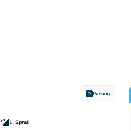
Parking
²
1. Sprat