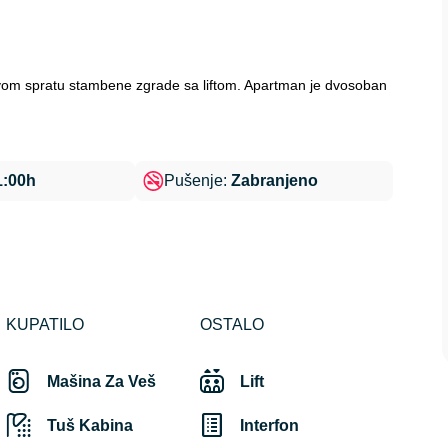
vom spratu stambene zgrade sa liftom. Apartman je dvosoban
1:00h
Pušenje:
Zabranjeno
KUPATILO
OSTALO
Mašina Za Veš
Lift
Tuš Kabina
Interfon