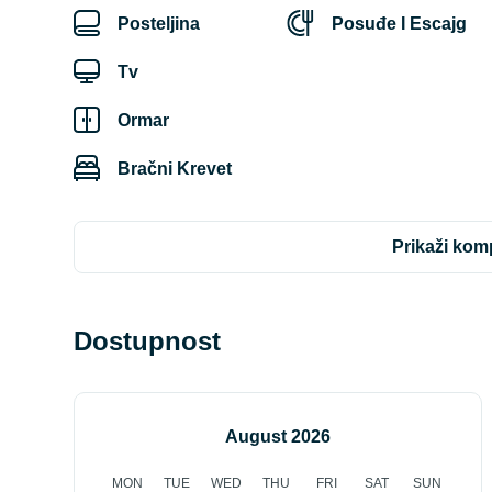
Posteljina
Posuđe I Escajg
Tv
Ormar
Bračni Krevet
prikaži ko
Dostupnost
August 2026
MON
TUE
WED
THU
FRI
SAT
SUN