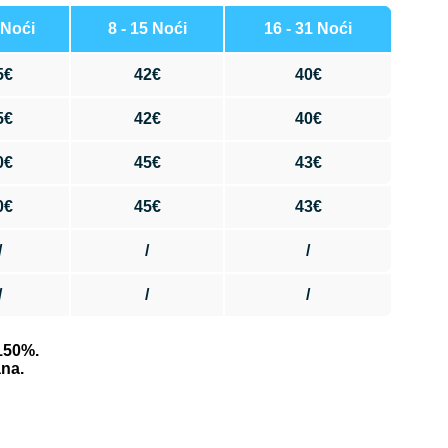
 Noći
8 - 15 Noći
16 - 31 Noći
5€
42€
40€
5€
42€
40€
0€
45€
43€
0€
45€
43€
/
/
/
/
/
/
150%.
ana.