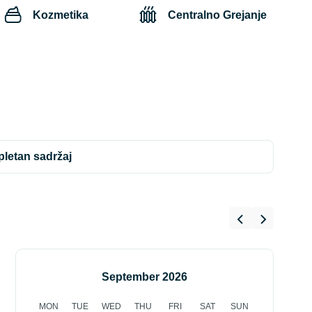
Kozmetika
Centralno Grejanje
mpletan sadržaj
September 2026
MON
TUE
WED
THU
FRI
SAT
SUN