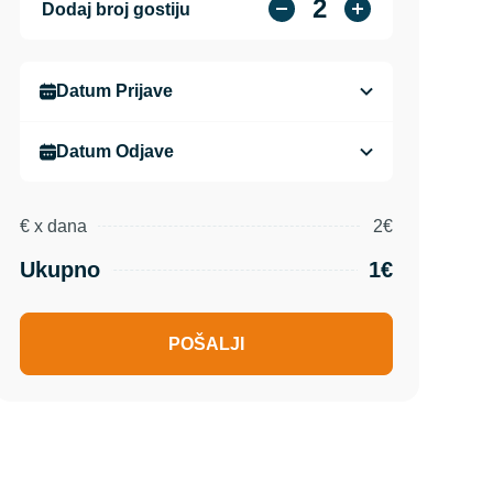
2
Dodaj broj gostiju
€
x
dana
2€
Ukupno
1€
POŠALJI