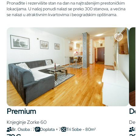
Pronađite i rezervišite stan na dan na najtraženijim prestoničkim
lokacijama. U našoj ponudi nalazi se preko 300 stanova, a većina
se nalazi u atraktivnim kvartovima i beogradskim opštinama.
premium
Knjeginje Zorke 60
Del
Br. Osoba : 7
Doplata + 7
Tri Sobe - 80m²
B