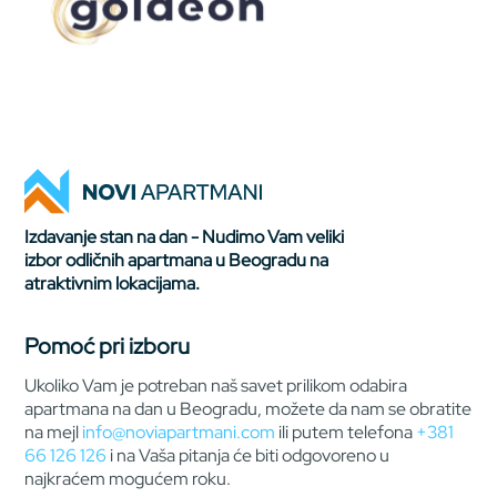
Izdavanje stan na dan - Nudimo Vam veliki
izbor odličnih apartmana u Beogradu na
atraktivnim lokacijama.
Pomoć pri izboru
Ukoliko Vam je potreban naš savet prilikom odabira
apartmana na dan u Beogradu, možete da nam se obratite
na mejl
info@noviapartmani.com
ili putem telefona
+381
66 126 126
i na Vaša pitanja će biti odgovoreno u
najkraćem mogućem roku.