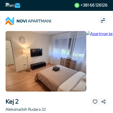
+381 66 126126
Kej 2
Aleksinačkih Rudara 32