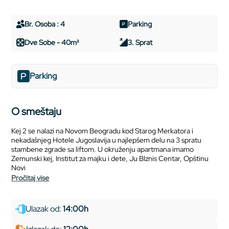
Br. Osoba : 4
Parking
Dve Sobe - 40m²
3. Sprat
Parking
O smeštaju
Kej 2 se nalazi na Novom Beogradu kod Starog Merkatora i
nekadašnjeg Hotele Jugoslavija u najlepšem delu na 3 spratu
stambene zgrade sa liftom. U okruženju apartmana imamo
Zemunski kej, Institut za majku i dete, Ju BIznis Centar, Opštinu
Novi
pročitaj vise
Ulazak od:
14:00h