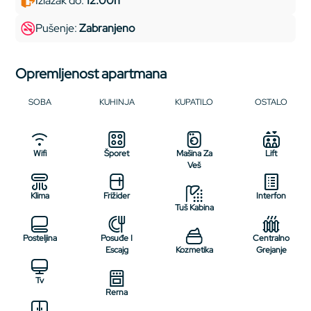
Izlazak do:
12:00h
Pušenje:
Zabranjeno
Opremljenost apartmana
SOBA
KUHINJA
KUPATILO
OSTALO
Wifi
Šporet
Mašina Za
Lift
Veš
Klima
Frižider
Interfon
Tuš Kabina
Posteljina
Posuđe I
Centralno
Escajg
Kozmetika
Grejanje
Tv
Rerna