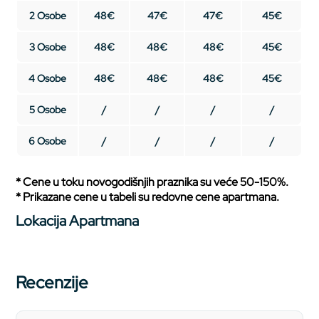
2 Osobe
48€
47€
47€
45€
3 Osobe
48€
48€
48€
45€
4 Osobe
48€
48€
48€
45€
5 Osobe
/
/
/
/
6 Osobe
/
/
/
/
* Cene u toku novogodišnjih praznika su veće 50-150%.
* Prikazane cene u tabeli su redovne cene apartmana.
Lokacija Apartmana
Recenzije