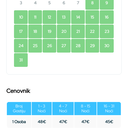
3
4
5
6
7
8
9
10
11
12
13
14
15
16
17
18
19
20
21
22
23
24
25
26
27
28
29
30
31
Cenovnik
Broj
1 - 3
4 - 7
8 - 15
16 - 31
Gostiju
Noći
Noći
Noći
Noći
1 Osoba
48€
47€
47€
45€