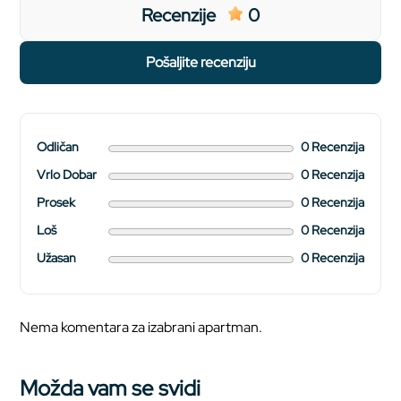
Recenzije
0
pošaljite recenziju
Odličan
0 Recenzija
Vrlo Dobar
0 Recenzija
Prosek
0 Recenzija
Loš
0 Recenzija
Užasan
0 Recenzija
Nema komentara za izabrani apartman.
Možda vam se svidi