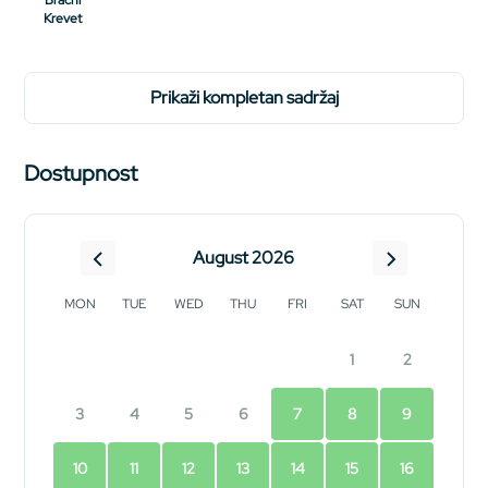
Bračni
Krevet
prikaži kompletan sadržaj
Dostupnost
August 2026
MON
TUE
WED
THU
FRI
SAT
SUN
1
2
3
4
5
6
7
8
9
10
11
12
13
14
15
16