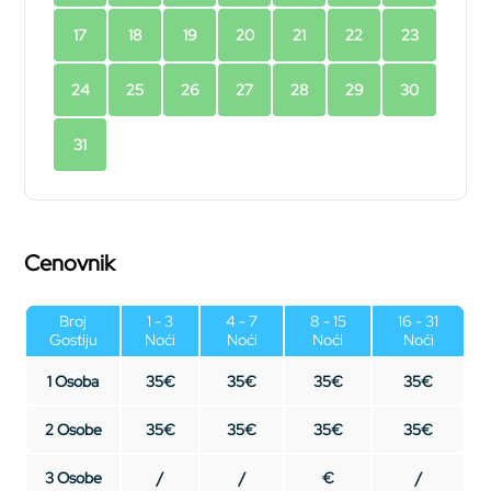
17
18
19
20
21
22
23
24
25
26
27
28
29
30
31
Cenovnik
Broj
1 - 3
4 - 7
8 - 15
16 - 31
Gostiju
Noći
Noći
Noći
Noći
1 Osoba
35€
35€
35€
35€
2 Osobe
35€
35€
35€
35€
3 Osobe
/
/
€
/