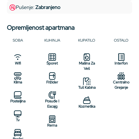
Pušenje:
Zabranjeno
Opremljenost apartmana
SOBA
KUHINJA
KUPATILO
OSTALO
Wifi
Šporet
Mašina Za
Interfon
Veš
Klima
Frižider
Centralno
Tuš Kabina
Grejanje
Posteljina
Posuđe I
Escajg
Kozmetika
Tv
Rerna