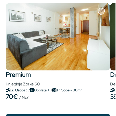
premium
Knjeginje Zorke 60
Del
Br. Osoba : 7
Doplata + 7
Tri Sobe - 80m²
B
70€
3
/ Noć