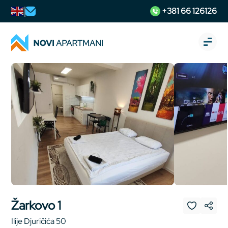
+381 66 126126
Žarkovo 1
Ilije Djuričića 50