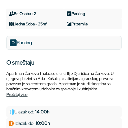
Br. Osoba : 2
Parking
Jedna Soba - 25m²
Prizemlje
Parking
O smeštaju
Apartman Žarkovo 1 nalaz se u ulici Ilije Djuričića na Žarkovu. U
njegovoj blizini su Ada i Košutnjak a linijama gradskog prevoza
povezan je sa centrom grada. Apartman je studijskog tipa sa
bračnim krevetom udobnim za spavanje i kuhinjskim
pročitaj vise
Ulazak od:
14:00h
Izlazak do:
10:00h