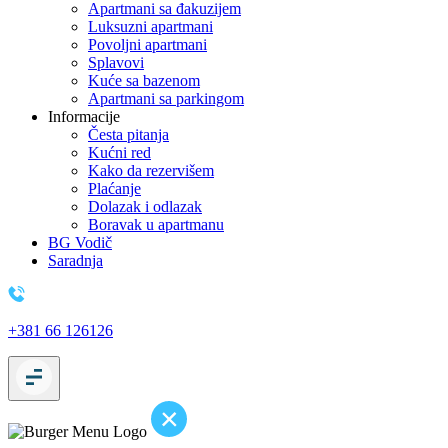
Apartmani sa đakuzijem
Luksuzni apartmani
Povoljni apartmani
Splavovi
Kuće sa bazenom
Apartmani sa parkingom
Informacije
Česta pitanja
Kućni red
Kako da rezervišem
Plaćanje
Dolazak i odlazak
Boravak u apartmanu
BG Vodič
Saradnja
+381 66 126126