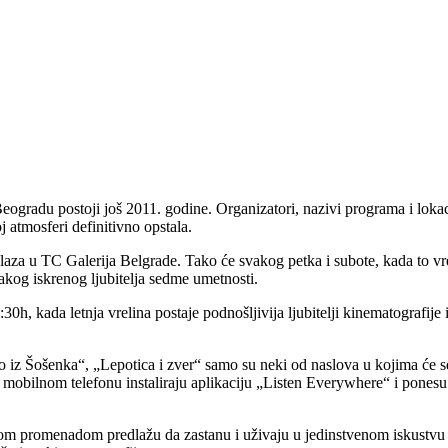
eogradu postoji još 2011. godine. Organizatori, nazivi programa i lokaci
 atmosferi definitivno opstala.
a u TC Galerija Belgrade. Tako će svakog petka i subote, kada to vrem
vakog iskrenog ljubitelja sedme umetnosti.
30h, kada letnja vrelina postaje podnošljivija ljubitelji kinematografi
iz Šošenka“, „Lepotica i zver“ samo su neki od naslova u kojima će se 
 mobilnom telefonu instaliraju aplikaciju „Listen Everywhere“ i ponesu s
kom promenadom predlažu da zastanu i uživaju u jedinstvenom iskustvu 