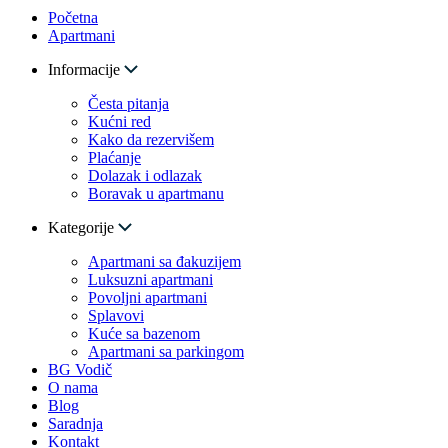
Početna
Apartmani
Informacije
Česta pitanja
Kućni red
Kako da rezervišem
Plaćanje
Dolazak i odlazak
Boravak u apartmanu
Kategorije
Apartmani sa đakuzijem
Luksuzni apartmani
Povoljni apartmani
Splavovi
Kuće sa bazenom
Apartmani sa parkingom
BG Vodič
O nama
Blog
Saradnja
Kontakt