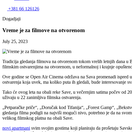
+381 66 126126
Dogadjaji
Vreme je za filmove na otvorenom
July 25, 2023
Tradicija gledanja filmova na otvorenom tokom vrelih letnjih dana u B
filmskim ostvarenjima na otvorenom, u neformalnoj i krajnje opuštenoj
Ove godine se Open Air Cinema održava na Sava promenadi ispred ulaz
ostvarenja koja uvek, ma koliko puta ih gledali, bude interesovanje s
Tako će ovog leta na obali reke Save, u večernjim satima počev od 20:
uživaju u 22 zanimljiva filmska ostvarenja.
„Petparačke priče“, „Doručak kod Tifanija“, „Forest Gamp“, „Bekstvo 
gledanja filma podigli na najviši mogući nivo, potrebno je da na svom
velikog filmskog platna na obali Save.
novi apartmani
svim svojim gostima koji planiraju da prošetaju Savs