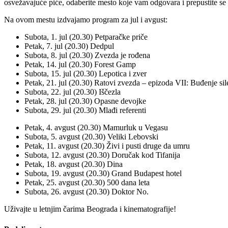
osvežavajuće piće, odaberite mesto koje vam odgovara i prepustite se
Na ovom mestu izdvajamo program za jul i avgust:
Subota, 1. jul (20.30) Petparačke priče
Petak, 7. jul (20.30) Dedpul
Subota, 8. jul (20.30) Zvezda je rođena
Petak, 14. jul (20.30) Forest Gamp
Subota, 15. jul (20.30) Lepotica i zver
Petak, 21. jul (20.30) Ratovi zvezda – epizoda VII: Buđenje sil
Subota, 22. jul (20.30) Iščezla
Petak, 28. jul (20.30) Opasne devojke
Subota, 29. jul (20.30) Mlađi referenti
Petak, 4. avgust (20.30) Mamurluk u Vegasu
Subota, 5. avgust (20.30) Veliki Lebovski
Petak, 11. avgust (20.30) Živi i pusti druge da umru
Subota, 12. avgust (20.30) Doručak kod Tifanija
Petak, 18. avgust (20.30) Dina
Subota, 19. avgust (20.30) Grand Budapest hotel
Petak, 25. avgust (20.30) 500 dana leta
Subota, 26. avgust (20.30) Doktor No.
Uživajte u letnjim čarima Beograda i kinematografije!