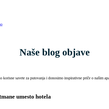
Naše blog objave
korisne savete za putovanja i donosimo inspirativne priče o našim ap
artmane umesto hotela