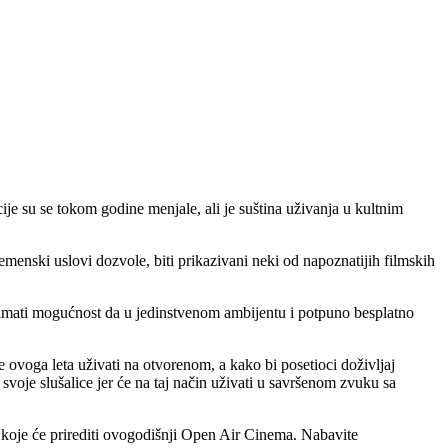
je su se tokom godine menjale, ali je suština uživanja u kultnim
enski uslovi dozvole, biti prikazivani neki od napoznatijih filmskih
je imati mogućnost da u jedinstvenom ambijentu i potpuno besplatno
ovoga leta uživati na otvorenom, a kako bi posetioci doživljaj
voje slušalice jer će na taj način uživati u savršenom zvuku sa
koje će prirediti ovogodišnji Open Air Cinema. Nabavite