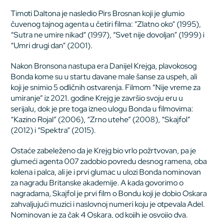
Timoti Daltona je nasledio Pirs Brosnan koji je glumio
čuvenog tajnog agenta u četiri filma: “Zlatno oko” (1995),
“Sutra ne umire nikad” (1997), “Svet nije dovoljan” (1999) i
“Umri drugi dan” (2001).
Nakon Bronsona nastupa era Danijel Krejga, plavokosog
Bonda kome su u startu davane male šanse za uspeh, ali
koji je snimio 5 odličnih ostvarenja. Filmom “Nije vreme za
umiranje” iz 2021. godine Krejg je završio svoju eru u
serijalu, dok je pre toga izneo ulogu Bonda u filmovima:
“Kazino Rojal” (2006), “Zrno utehe” (2008), “Skajfol”
(2012) i “Spektra” (2015).
Ostaće zabeleženo da je Krejg bio vrlo požrtvovan, pa je
glumeći agenta 007 zadobio povredu desnog ramena, oba
kolena i palca, ali je i prvi glumac u ulozi Bonda nominovan
za nagradu Britanske akademije. A kada govorimo o
nagradama, Skajfol je prvi film o Bondu koji je dobio Oskara
zahvaljujući muzici i naslovnoj numeri koju je otpevala Adel.
Nominovan je za čak 4 Oskara, od kojih je osvojio dva.