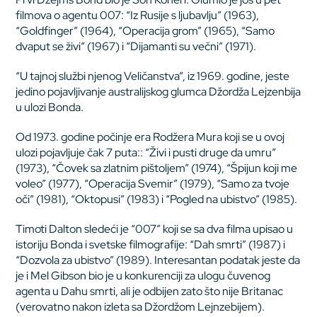
filmova o agentu 007: “Iz Rusije s ljubavlju” (1963),
“Goldfinger” (1964), “Operacija grom” (1965), “Samo
dvaput se živi” (1967) i “Dijamanti su večni” (1971).
“U tajnoj službi njenog Veličanstva”, iz 1969. godine, jeste
jedino pojavljivanje australijskog glumca Džordža Lejzenbija
u ulozi Bonda.
Od 1973. godine počinje era Rodžera Mura koji se u ovoj
ulozi pojavljuje čak 7 puta:: “Živi i pusti druge da umru”
(1973), “Čovek sa zlatnim pištoljem” (1974), “Špijun koji me
voleo” (1977), “Operacija Svemir” (1979), “Samo za tvoje
oči” (1981), “Oktopusi” (1983) i “Pogled na ubistvo” (1985).
Timoti Dalton sledeći je “007” koji se sa dva filma upisao u
istoriju Bonda i svetske filmografije: “Dah smrti” (1987) i
“Dozvola za ubistvo” (1989). Interesantan podatak jeste da
je i Mel Gibson bio je u konkurenciji za ulogu čuvenog
agenta u Dahu smrti, ali je odbijen zato što nije Britanac
(verovatno nakon izleta sa Džordžom Lejnzebijem).