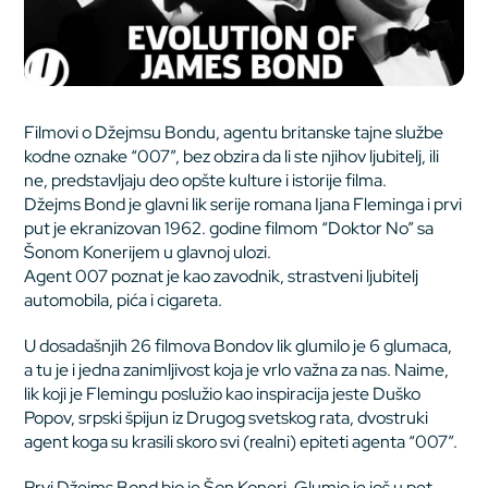
Filmovi o Džejmsu Bondu, agentu britanske tajne službe
kodne oznake “007”, bez obzira da li ste njihov ljubitelj, ili
ne, predstavljaju deo opšte kulture i istorije filma.
Džejms Bond je glavni lik serije romana Ijana Fleminga i prvi
put je ekranizovan 1962. godine filmom “Doktor No” sa
Šonom Konerijem u glavnoj ulozi.
Agent 007 poznat je kao zavodnik, strastveni ljubitelj
automobila, pića i cigareta.
U dosadašnjih 26 filmova Bondov lik glumilo je 6 glumaca,
a tu je i jedna zanimljivost koja je vrlo važna za nas. Naime,
lik koji je Flemingu poslužio kao inspiracija jeste Duško
Popov, srpski špijun iz Drugog svetskog rata, dvostruki
agent koga su krasili skoro svi (realni) epiteti agenta “007”.
Prvi Džejms Bond bio je Šon Koneri. Glumio je još u pet