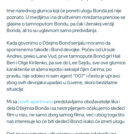
Ime narednog glumca koji će poneti ulogu Bonda još nije
poznato. U medijima i na društvenim mrežama prenose se
glasine o tamnoputom Bondu, pa čak i ženskoj verziji
Bonda, ali to su uglavnom samo predviđanja.
Kada govorimo o Džejms Bond serijalu moramo da
spomenemo takođe i Bond devojke. Počev od Ursule
Andres, preko Lane Vud, prve tamnopute Bond girl Hali
Beri i Olge Kirilenko, pa sve do Lee Sejdu, sve ove glumice
karakteriše izražena lepota i seksipil čijim čarima, po
pravilu, nije odoleo ni sam agent “007” i često je upravo
zbog ovih devojaka upadao u čuvene, skoro bezizlazne
situacije.
Mi sa
novih apartmana
predstavljamo obožavatelje lika i
dela Džejmsa Bonda i sa nestrpljenjem očekujemo sledeći
film u nizu, ne samo zbog samog filma, već i zbog toga što
nas interesuje ko će biti sledeći Bond i kako će izneti ulogu.
Dok to ne saznamo, uživaćemo u nekom od starih i na