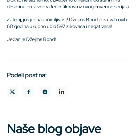
desetinu puta već viđenih filmova iz ovog čuvenog serijala.
Za kraj, još jedna zanimljivost! Džejms Bond je za svih ovih
60 godina ukupno ubio 597 zlikovaca i negativaca!
Jedan je Džejms Bond!
Podeli post na:
Naše blog objave