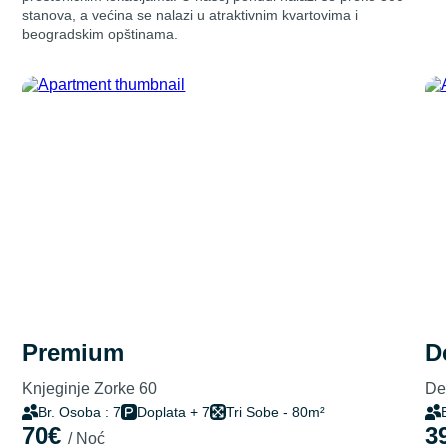
stanova, a većina se nalazi u atraktivnim kvartovima i
beogradskim opštinama.
premium
Knjeginje Zorke 60
Del
Br. Osoba : 7
Doplata + 7
Tri Sobe - 80m²
B
70€
3
/ Noć