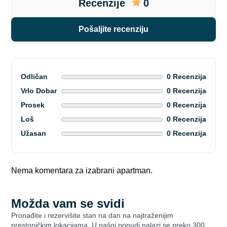
Recenzije
0
pošaljite recenziju
Odličan
0 Recenzija
Vrlo Dobar
0 Recenzija
Prosek
0 Recenzija
Loš
0 Recenzija
Užasan
0 Recenzija
Nema komentara za izabrani apartman.
Možda vam se svidi
Pronađite i rezervišite stan na dan na najtraženijim
prestoničkim lokacijama. U našoj ponudi nalazi se preko 300