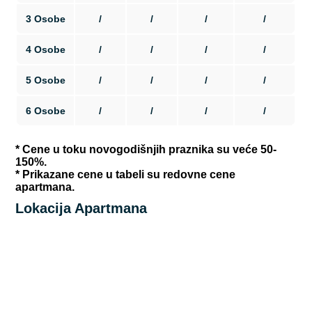
3 Osobe
/
/
/
/
4 Osobe
/
/
/
/
5 Osobe
/
/
/
/
6 Osobe
/
/
/
/
* Cene u toku novogodišnjih praznika su veće 50-
150%.
* Prikazane cene u tabeli su redovne cene
apartmana.
Lokacija Apartmana