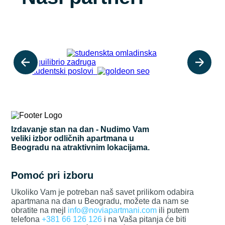
Izdavanje stan na dan - Nudimo Vam
veliki izbor odličnih apartmana u
Beogradu na atraktivnim lokacijama.
Pomoć pri izboru
Ukoliko Vam je potreban naš savet prilikom odabira
apartmana na dan u Beogradu, možete da nam se
obratite na mejl
info@noviapartmani.com
ili putem
telefona
+381 66 126 126
i na Vaša pitanja će biti