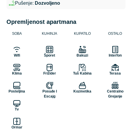
Pušenje:
Dozvoljeno
Opremljenost apartmana
SOBA
KUHINJA
KUPATILO
OSTALO
Wifi
Šporet
Đakuzi
Interfon
Klima
Frižider
Tuš Kabina
Terasa
Posteljina
Posuđe I
Kozmetika
Centralno
Escajg
Grejanje
Tv
Ormar