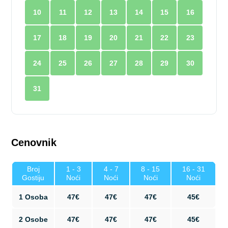
10
11
12
13
14
15
16
17
18
19
20
21
22
23
24
25
26
27
28
29
30
31
Cenovnik
Broj
1 - 3
4 - 7
8 - 15
16 - 31
Gostiju
Noći
Noći
Noći
Noći
1 Osoba
47€
47€
47€
45€
2 Osobe
47€
47€
47€
45€