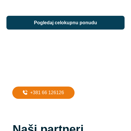
pogledaj celokupnu ponudu
Potreban Vam
je prevoz do
apartmana?
+381 66 126126
Naši partneri