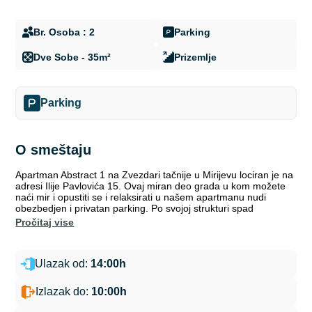
Br. Osoba : 2
Parking
Dve Sobe - 35m²
Prizemlje
Parking
O smeštaju
Apartman Abstract 1 na Zvezdari tačnije u Mirijevu lociran je na
adresi Ilije Pavlovića 15. Ovaj miran deo grada u kom možete
naći mir i opustiti se i relaksirati u našem apartmanu nudi
obezbedjen i privatan parking. Po svojoj strukturi spad
pročitaj vise
Ulazak od:
14:00h
Izlazak do:
10:00h