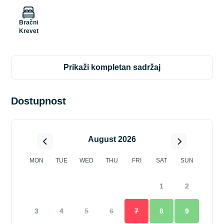
Bračni
Krevet
prikaži kompletan sadržaj
Dostupnost
August 2026
MON
TUE
WED
THU
FRI
SAT
SUN
1
2
3
4
5
6
7
8
9