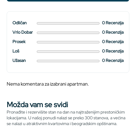
Odličan
0 Recenzija
Vrlo Dobar
0 Recenzija
Prosek
0 Recenzija
Loš
0 Recenzija
Užasan
0 Recenzija
Nema komentara za izabrani apartman.
Možda vam se svidi
Pronađite i rezervišite stan na dan na najtraženijim prestoničkim
lokacijama. U našoj ponudi nalazi se preko 300 stanova, a većina
se nalazi u atraktivnim kvartovima i beogradskim opštinama.