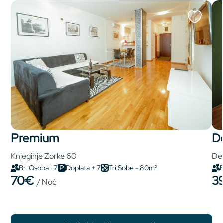
premium
Knjeginje Zorke 60
Del
Br. Osoba : 7
Doplata + 7
Tri Sobe - 80m²
B
70€
3
/ Noć