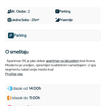
Br. Osoba : 2
Parking
Jedna Soba - 25m²
Prizemlje
Parking
O smeštaju
Apartman 96 je jako dobar
apartman sa jakuzzijem
kod Arene.
Moderno je uredjen, opremljen kvalitetnim nameštajem. U spa
segmentu nalazi svoje mesto kval
pročitaj vise
Ulazak od:
14:00h
Izlazak do:
11:00h