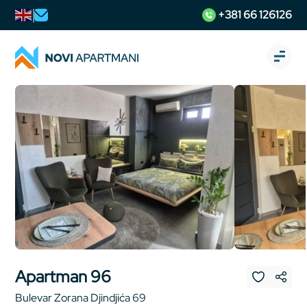
+381 66 126126
Apartman 96
Bulevar Zorana Djindjića 69