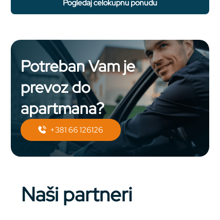
pogledaj celokupnu ponudu
Potreban Vam je
prevoz do
apartmana?
+381 66 126126
Naši partneri