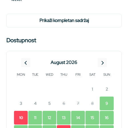
prikaži kompletan sadržaj
Dostupnost
August 2026
MON
TUE
WED
THU
FRI
SAT
SUN
1
2
3
4
5
6
7
8
9
10
11
12
13
14
15
16