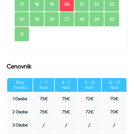
17
18
19
20
21
22
23
24
25
26
27
28
29
30
31
Cenovnik
Broj
1 - 3
4 - 7
8 - 15
16 - 31
Gostiju
Noći
Noći
Noći
Noći
1 Osoba
75€
75€
72€
70€
2 Osobe
75€
75€
72€
70€
3 Osobe
/
/
/
/