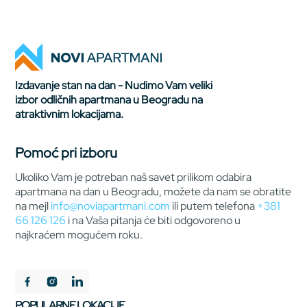
Izdavanje stan na dan - Nudimo Vam veliki
izbor odličnih apartmana u Beogradu na
atraktivnim lokacijama.
Pomoć pri izboru
Ukoliko Vam je potreban naš savet prilikom odabira
apartmana na dan u Beogradu, možete da nam se obratite
na mejl
info@noviapartmani.com
ili putem telefona
+381
66 126 126
i na Vaša pitanja će biti odgovoreno u
najkraćem mogućem roku.
POPULARNE LOKACIJE