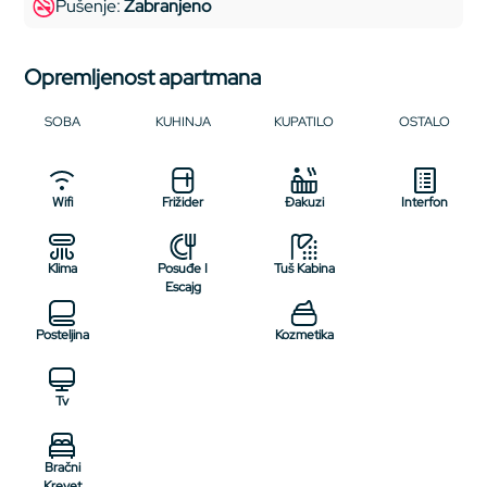
Pušenje:
Zabranjeno
Opremljenost apartmana
SOBA
KUHINJA
KUPATILO
OSTALO
Wifi
Frižider
Đakuzi
Interfon
Klima
Posuđe I
Tuš Kabina
Escajg
Posteljina
Kozmetika
Tv
Bračni
Krevet