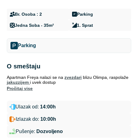
Br. Osoba : 2
Parking
Jedna Soba - 35m²
1. Sprat
Parking
O smeštaju
Apartman Freya nalazi se na
zvezdari
blizu Olimpa, raspolaže
jakuzzijem
i uvek dostup
pročitaj vise
Ulazak od:
14:00h
Izlazak do:
10:00h
Pušenje:
Dozvoljeno