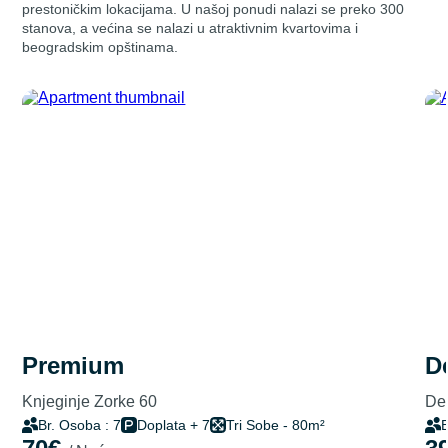
prestoničkim lokacijama. U našoj ponudi nalazi se preko 300
stanova, a većina se nalazi u atraktivnim kvartovima i
beogradskim opštinama.
premium
Knjeginje Zorke 60
Del
Br. Osoba : 7
Doplata + 7
Tri Sobe - 80m²
B