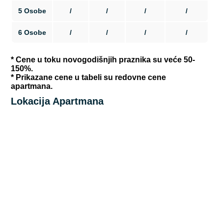
5 Osobe
/
/
/
/
6 Osobe
/
/
/
/
* Cene u toku novogodišnjih praznika su veće 50-
150%.
* Prikazane cene u tabeli su redovne cene
apartmana.
Lokacija Apartmana