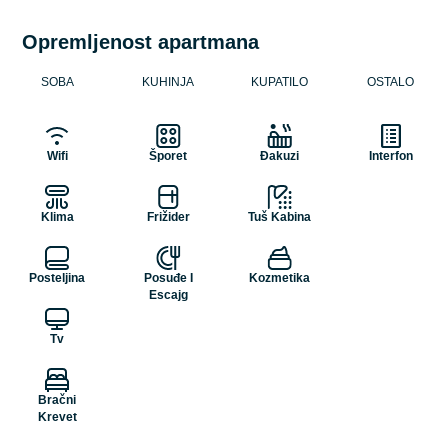
Opremljenost apartmana
SOBA
KUHINJA
KUPATILO
OSTALO
Wifi
Šporet
Đakuzi
Interfon
Klima
Frižider
Tuš Kabina
Posteljina
Posuđe I
Kozmetika
Escajg
Tv
Bračni
Krevet