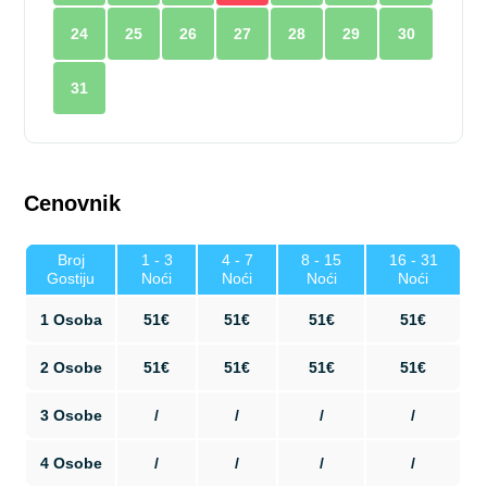
24
25
26
27
28
29
30
31
Cenovnik
Broj
1 - 3
4 - 7
8 - 15
16 - 31
Gostiju
Noći
Noći
Noći
Noći
1 Osoba
51€
51€
51€
51€
2 Osobe
51€
51€
51€
51€
3 Osobe
/
/
/
/
4 Osobe
/
/
/
/