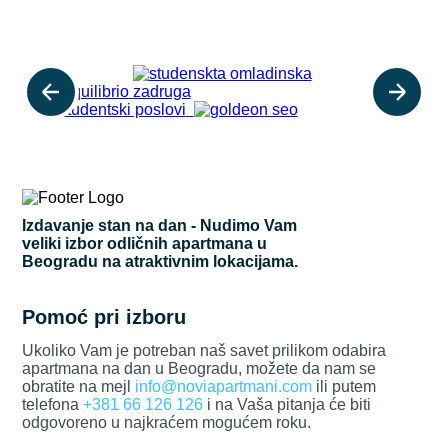
Izdavanje stan na dan - Nudimo Vam
veliki izbor odličnih apartmana u
Beogradu na atraktivnim lokacijama.
Pomoć pri izboru
Ukoliko Vam je potreban naš savet prilikom odabira
apartmana na dan u Beogradu, možete da nam se
obratite na mejl
info@noviapartmani.com
ili putem
telefona
+381 66 126 126
i na Vaša pitanja će biti
odgovoreno u najkraćem mogućem roku.