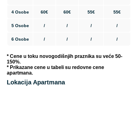
4 Osobe
60€
60€
55€
55€
5 Osobe
/
/
/
/
6 Osobe
/
/
/
/
* Cene u toku novogodišnjih praznika su veće 50-
150%.
* Prikazane cene u tabeli su redovne cene
apartmana.
Lokacija Apartmana