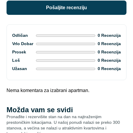
pošaljite recenziju
Odličan
0 Recenzija
Vrlo Dobar
0 Recenzija
Prosek
0 Recenzija
Loš
0 Recenzija
Užasan
0 Recenzija
Nema komentara za izabrani apartman.
Možda vam se svidi
Pronađite i rezervišite stan na dan na najtraženijim
prestoničkim lokacijama. U našoj ponudi nalazi se preko 300
stanova, a većina se nalazi u atraktivnim kvartovima i