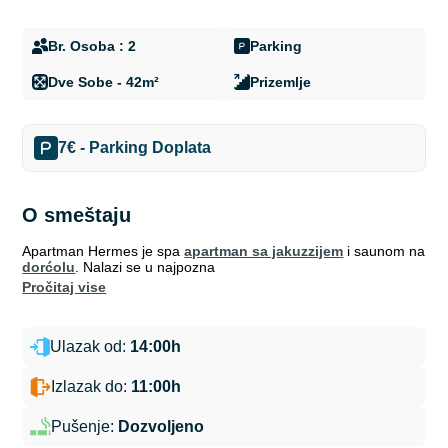
Br. Osoba : 2
Parking
Dve Sobe - 42m²
Prizemlje
7€ - Parking Doplata
O smeštaju
Apartman Hermes je spa
apartman sa jakuzzijem
i saunom na
dorćolu
. Nalazi se u najpozna
pročitaj vise
Ulazak od:
14:00h
Izlazak do:
11:00h
Pušenje:
Dozvoljeno