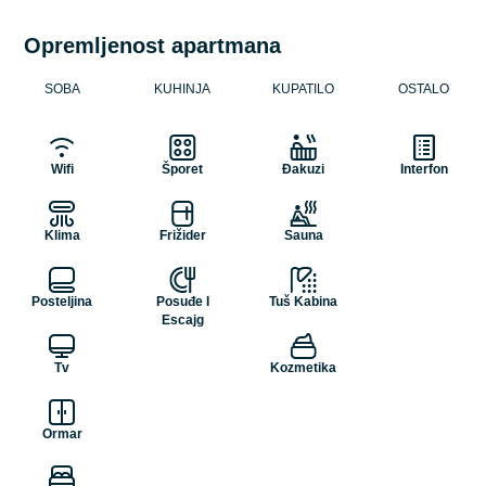
Opremljenost apartmana
SOBA
KUHINJA
KUPATILO
OSTALO
Wifi
Šporet
Đakuzi
Interfon
Klima
Frižider
Sauna
Posteljina
Posuđe I
Tuš Kabina
Escajg
Tv
Kozmetika
Ormar