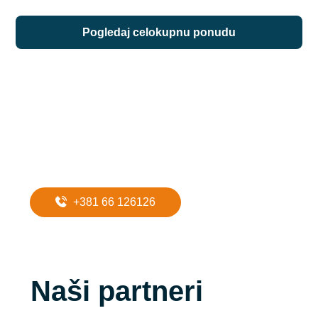
pogledaj celokupnu ponudu
Potreban Vam
je prevoz do
apartmana?
+381 66 126126
Naši partneri