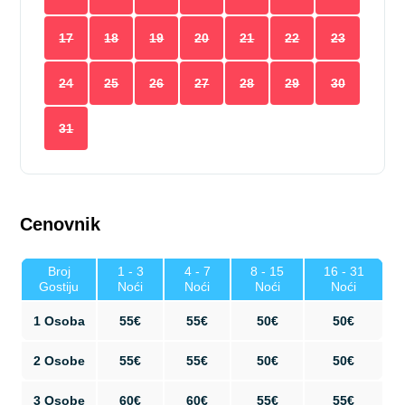
17
18
19
20
21
22
23
24
25
26
27
28
29
30
31
Cenovnik
Broj
1 - 3
4 - 7
8 - 15
16 - 31
Gostiju
Noći
Noći
Noći
Noći
1 Osoba
55€
55€
50€
50€
2 Osobe
55€
55€
50€
50€
3 Osobe
60€
60€
55€
55€