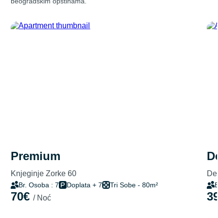
beogradskim opštinama.
premium
Knjeginje Zorke 60
Del
Br. Osoba : 7
Doplata + 7
Tri Sobe - 80m²
B
70€
3
/ Noć