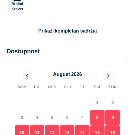
Bračni
Krevet
prikaži kompletan sadržaj
Dostupnost
August 2026
MON
TUE
WED
THU
FRI
SAT
SUN
1
2
3
4
5
6
7
8
9
10
11
12
13
14
15
16