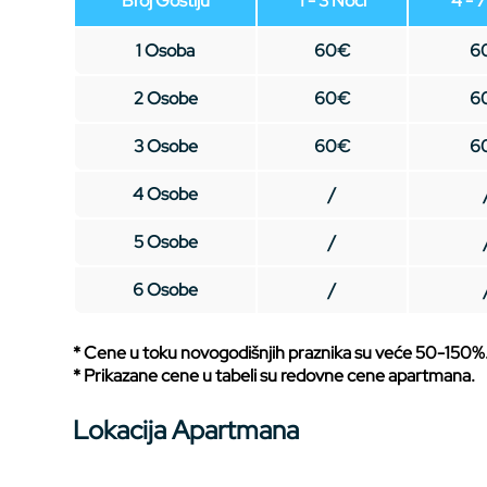
Broj Gostiju
1 - 3 Noći
4 - 
1 Osoba
60€
6
2 Osobe
60€
6
3 Osobe
60€
6
4 Osobe
/
5 Osobe
/
6 Osobe
/
* Cene u toku novogodišnjih praznika su veće 50-150%
* Prikazane cene u tabeli su redovne cene apartmana.
Lokacija Apartmana