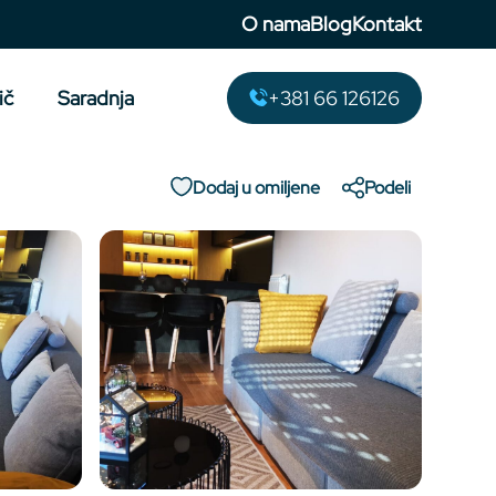
O nama
Blog
Kontakt
ič
Saradnja
+381 66 126126
Dodaj u omiljene
Podeli