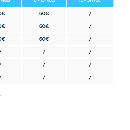
7 Noći
8 - 15 Noći
16 - 31 Noći
0€
60€
/
0€
60€
/
0€
60€
/
/
/
/
/
/
/
/
/
/
.