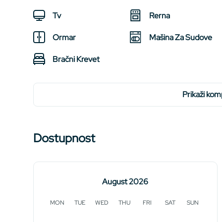
Tv
Rerna
Ormar
Mašina Za Sudove
Bračni Krevet
prikaži ko
Dostupnost
August 2026
MON
TUE
WED
THU
FRI
SAT
SUN