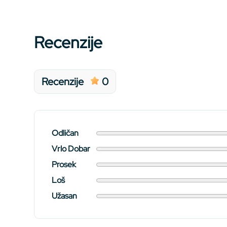
Recenzije
Recenzije
0
Odličan
Vrlo Dobar
Prosek
Loš
Užasan