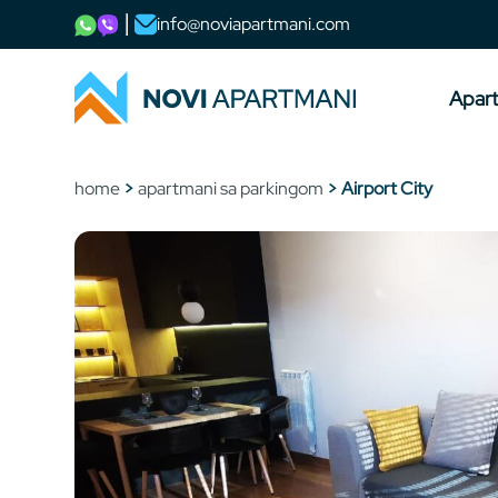
info@noviapartmani.com
Apar
home
>
apartmani sa parkingom
> Airport City