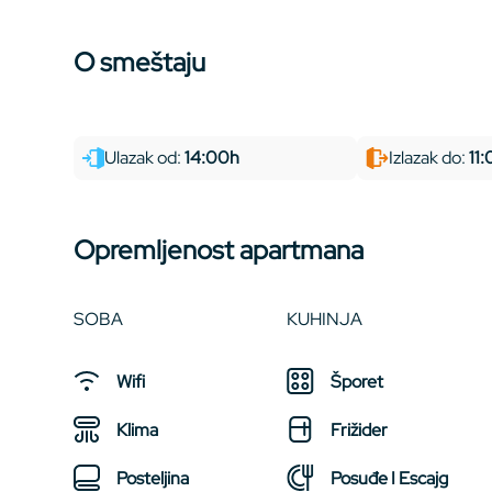
O smeštaju
Ulazak od:
14:00h
Izlazak do:
11
Opremljenost apartmana
SOBA
KUHINJA
Wifi
Šporet
Klima
Frižider
Posteljina
Posuđe I Escajg