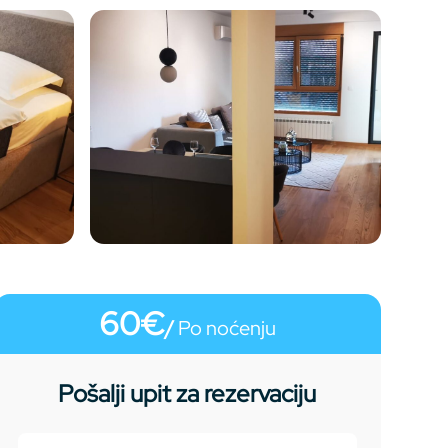
60€
/
Po noćenju
Pošalji upit za rezervaciju