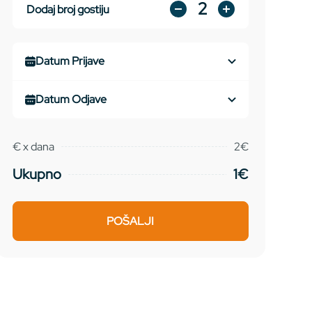
2
Dodaj broj gostiju
€
x
dana
2€
Ukupno
1€
POŠALJI