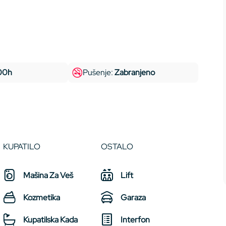
:00h
Pušenje:
Zabranjeno
KUPATILO
OSTALO
Mašina Za Veš
Lift
Kozmetika
Garaza
Kupatilska Kada
Interfon