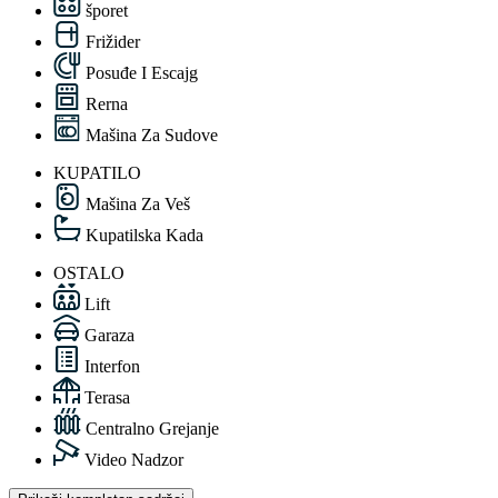
šporet
Frižider
Posuđe I Escajg
Rerna
Mašina Za Sudove
KUPATILO
Mašina Za Veš
Kupatilska Kada
OSTALO
Lift
Garaza
Interfon
Terasa
Centralno Grejanje
Video Nadzor