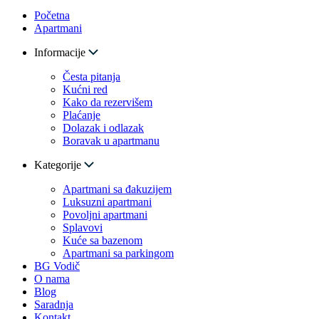
Početna
Apartmani
Informacije
Česta pitanja
Kućni red
Kako da rezervišem
Plaćanje
Dolazak i odlazak
Boravak u apartmanu
Kategorije
Apartmani sa đakuzijem
Luksuzni apartmani
Povoljni apartmani
Splavovi
Kuće sa bazenom
Apartmani sa parkingom
BG Vodič
O nama
Blog
Saradnja
Kontakt