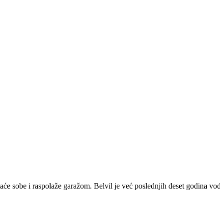
 sobe i raspolaže garažom. Belvil je već poslednjih deset godina vode