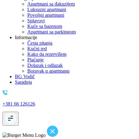
Apartmani sa đakuzijem
Luksuzni apartmani
Povoljni apartmani
Splavovi
Kuće sa bazenom
Apartmani sa parkingom
Informacije
Česta pitanja
Kućni red
Kako da rezervišem
Plaćanje
Dolazak i odlazak
Boravak u apartmanu
BG Vodič
Saradnja
+381 66 126126