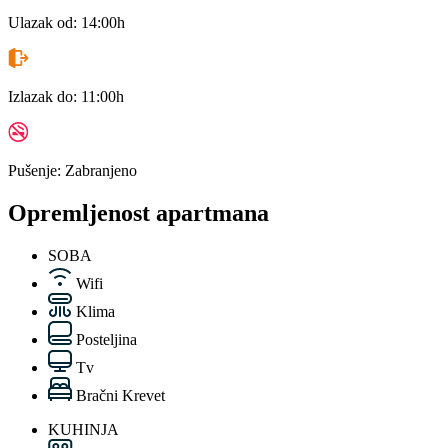
Ulazak od:
14:00h
Izlazak do:
11:00h
Pušenje:
Zabranjeno
Opremljenost apartmana
SOBA
Wifi
Klima
Posteljina
Tv
Bračni Krevet
KUHINJA