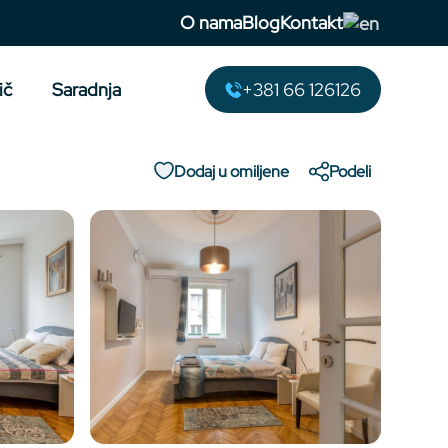
O nama
Blog
Kontakt
ič
Saradnja
+381 66 126126
Dodaj u omiljene
Podeli