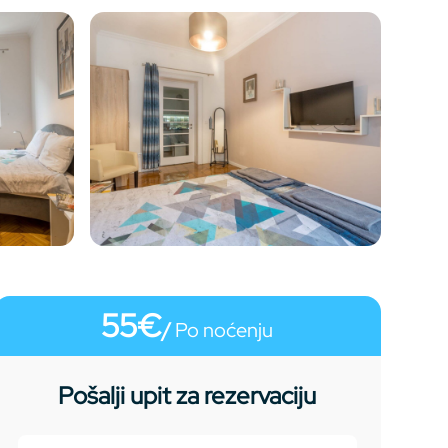
55€
/
Po noćenju
Pošalji upit za rezervaciju