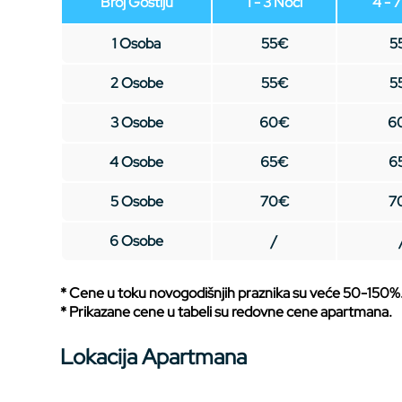
Broj Gostiju
1 - 3 Noći
4 - 
1 Osoba
55€
5
2 Osobe
55€
5
3 Osobe
60€
6
4 Osobe
65€
6
5 Osobe
70€
7
6 Osobe
/
* Cene u toku novogodišnjih praznika su veće 50-150%
* Prikazane cene u tabeli su redovne cene apartmana.
Lokacija Apartmana