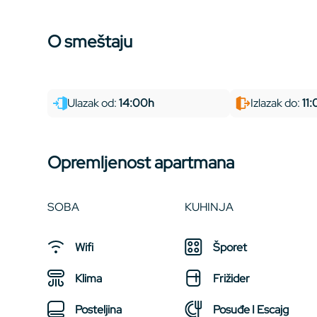
O smeštaju
Ulazak od:
14:00h
Izlazak do:
11
Opremljenost apartmana
SOBA
KUHINJA
Wifi
Šporet
Klima
Frižider
Posteljina
Posuđe I Escajg