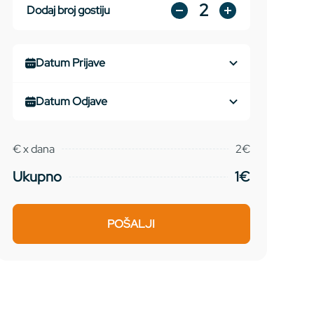
2
Dodaj broj gostiju
€
x
dana
2€
Ukupno
1€
POŠALJI