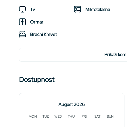
Tv
Mikrotalasna
Ormar
Bračni Krevet
prikaži ko
Dostupnost
August 2026
MON
TUE
WED
THU
FRI
SAT
SUN