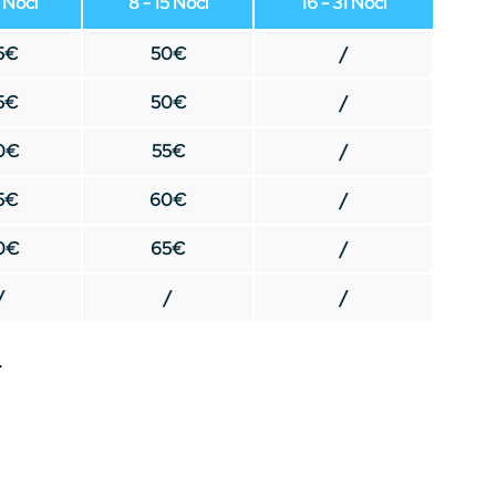
7 Noći
8 - 15 Noći
16 - 31 Noći
5€
50€
/
5€
50€
/
0€
55€
/
5€
60€
/
0€
65€
/
/
/
/
.