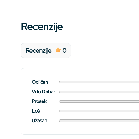
Recenzije
Recenzije
0
Odličan
Vrlo Dobar
Prosek
Loš
Užasan