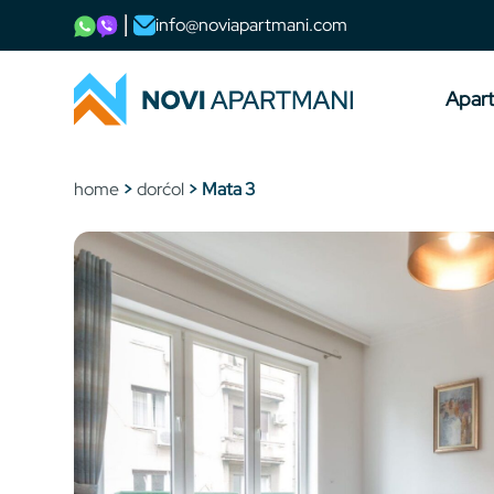
info@noviapartmani.com
Apar
home
>
dorćol
> Mata 3