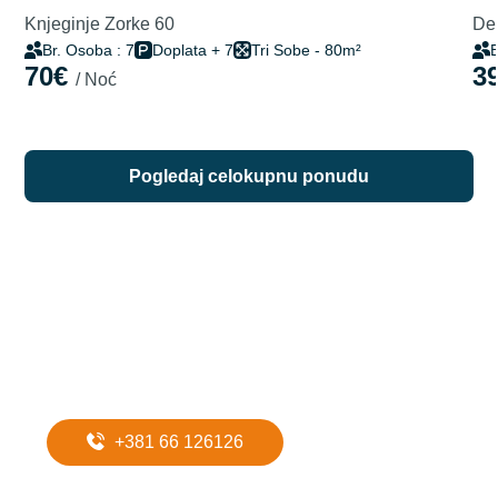
Knjeginje Zorke 60
Del
Br. Osoba : 7
Doplata + 7
Tri Sobe - 80m²
B
70€
3
/ Noć
pogledaj celokupnu ponudu
Potreban Vam
je prevoz do
apartmana?
+381 66 126126