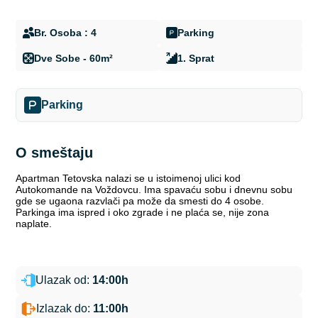
Br. Osoba : 4
Parking
Dve Sobe - 60m²
1. Sprat
Parking
O smeštaju
Apartman Tetovska nalazi se u istoimenoj ulici kod
Autokomande na Voždovcu. Ima spavaću sobu i dnevnu sobu
gde se ugaona razvlači pa može da smesti do 4 osobe.
Parkinga ima ispred i oko zgrade i ne plaća se, nije zona
naplate.
Ulazak od:
14:00h
Izlazak do:
11:00h