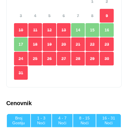
1
2
3
4
5
6
7
8
9
10
11
12
13
14
15
16
17
18
19
20
21
22
23
24
25
26
27
28
29
30
31
Cenovnik
Broj
1 - 3
4 - 7
8 - 15
16 - 31
Gostiju
Noći
Noći
Noći
Noći