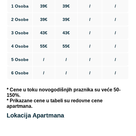
1 Osoba
39€
39€
/
/
2 Osobe
39€
39€
/
/
3 Osobe
43€
43€
/
/
4 Osobe
55€
55€
/
/
5 Osobe
/
/
/
/
6 Osobe
/
/
/
/
* Cene u toku novogodišnjih praznika su veće 50-
150%.
* Prikazane cene u tabeli su redovne cene
apartmana.
Lokacija Apartmana