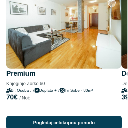
premium
Knjeginje Zorke 60
Del
Br. Osoba : 7
Doplata + 7
Tri Sobe - 80m²
B
70€
3
/ Noć
pogledaj celokupnu ponudu