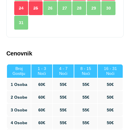
24
25
26
27
28
29
30
31
Cenovnik
Broj
1 - 3
4 - 7
8 - 15
16 - 31
Gostiju
Noći
Noći
Noći
Noći
1 Osoba
60€
55€
55€
50€
2 Osobe
60€
55€
55€
50€
3 Osobe
60€
55€
55€
50€
4 Osobe
60€
55€
55€
50€