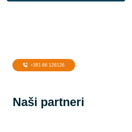
Potreban Vam
je prevoz do
apartmana?
+381 66 126126
Naši partneri