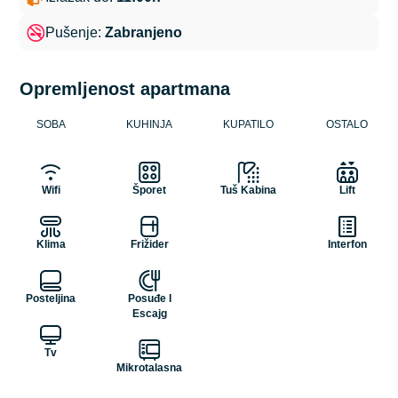
Pušenje:
Zabranjeno
Opremljenost apartmana
SOBA
KUHINJA
KUPATILO
OSTALO
Wifi
Šporet
Tuš Kabina
Lift
Klima
Frižider
Interfon
Posteljina
Posuđe I
Escajg
Tv
Mikrotalasna