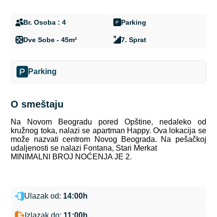
Br. Osoba : 4
Parking
Dve Sobe - 45m²
7. Sprat
Parking
O smeštaju
Na Novom Beogradu pored Opštine, nedaleko od
kružnog toka, nalazi se apartman Happy. Ova lokacija se
može nazvati centrom Novog Beograda. Na pešačkoj
udaljenosti se nalazi Fontana, Stari Merkat
MINIMALNI BROJ NOĆENJA JE 2.
Ulazak od:
14:00h
Izlazak do:
11:00h