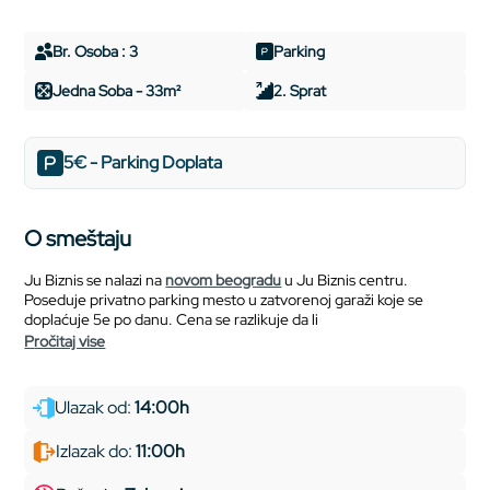
Br. Osoba : 3
Parking
Jedna Soba - 33m²
2. Sprat
5€ - Parking Doplata
O smeštaju
Ju Biznis se nalazi na
novom beogradu
u Ju Biznis centru.
Poseduje privatno parking mesto u zatvorenoj garaži koje se
doplaćuje 5e po danu. Cena se razlikuje da li
pročitaj vise
Ulazak od:
14:00h
Izlazak do:
11:00h