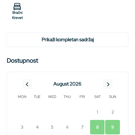
Bračni
Krevet
prikaži kompletan sadržaj
Dostupnost
August 2026
MON
TUE
WED
THU
FRI
SAT
SUN
1
2
3
4
5
6
7
8
9