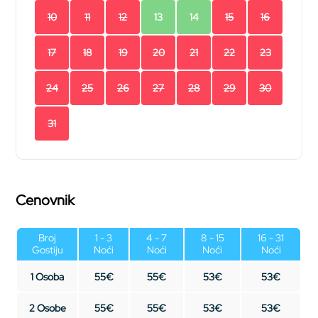
10
11
12
13
14
15
16
17
18
19
20
21
22
23
24
25
26
27
28
29
30
31
Cenovnik
Broj
1 - 3
4 - 7
8 - 15
16 - 31
Gostiju
Noći
Noći
Noći
Noći
1 Osoba
55€
55€
53€
53€
2 Osobe
55€
55€
53€
53€