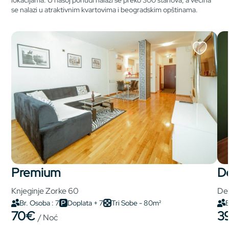
lokacijama. U našoj ponudi nalazi se preko 300 stanova, a većina
se nalazi u atraktivnim kvartovima i beogradskim opštinama.
premium
Knjeginje Zorke 60
Del
Br. Osoba : 7
Doplata + 7
Tri Sobe - 80m²
B
70€
3
/ Noć