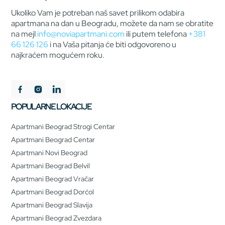
Ukoliko Vam je potreban naš savet prilikom odabira
apartmana na dan u Beogradu, možete da nam se obratite
na mejl
info@noviapartmani.com
ili putem telefona
+381
66 126 126
i na Vaša pitanja će biti odgovoreno u
najkraćem mogućem roku.
POPULARNE LOKACIJE
Apartmani Beograd Strogi Centar
Apartmani Beograd Centar
Apartmani Novi Beograd
Apartmani Beograd Belvil
Apartmani Beograd Vračar
Apartmani Beograd Dorćol
Apartmani Beograd Slavija
Apartmani Beograd Zvezdara