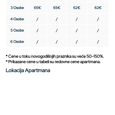
3 Osobe
65€
65€
62€
62€
4 Osobe
/
/
/
/
5 Osobe
/
/
/
/
6 Osobe
/
/
/
/
* Cene u toku novogodišnjih praznika su veće 50-150%.
* Prikazane cene u tabeli su redovne cene apartmana.
Lokacija Apartmana