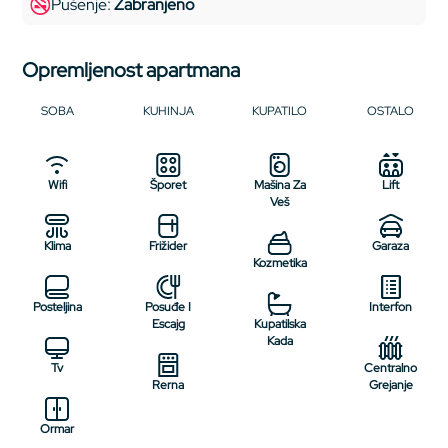
Pušenje:
Zabranjeno
Opremljenost apartmana
SOBA
KUHINJA
KUPATILO
OSTALO
Wifi
Šporet
Mašina Za
Lift
Veš
Klima
Frižider
Garaza
Kozmetika
Posteljina
Posuđe I
Interfon
Escajg
Kupatilska
Kada
Tv
Centralno
Rerna
Grejanje
Ormar