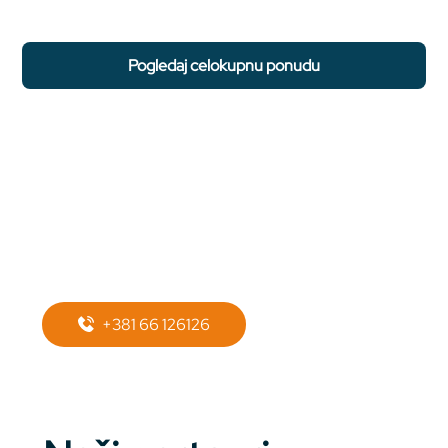
pogledaj celokupnu ponudu
Potreban Vam je
prevoz do
apartmana?
+381 66 126126