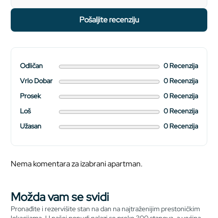
pošaljite recenziju
Odličan
0 Recenzija
Vrlo Dobar
0 Recenzija
Prosek
0 Recenzija
Loš
0 Recenzija
Užasan
0 Recenzija
Nema komentara za izabrani apartman.
Možda vam se svidi
Pronađite i rezervišite stan na dan na najtraženijim prestoničkim