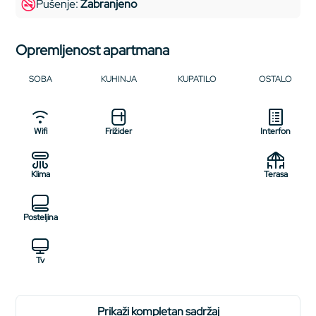
Pušenje:
Zabranjeno
Opremljenost apartmana
SOBA
KUHINJA
KUPATILO
OSTALO
Wifi
Frižider
Interfon
Klima
Terasa
Posteljina
Tv
prikaži kompletan sadržaj