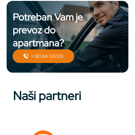
Potreban Vam je
prevoz do
apartmana?
+381 66 126126
Naši partneri