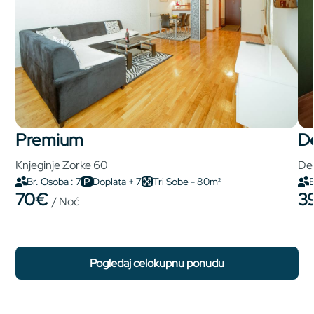
premium
Knjeginje Zorke 60
Del
Br. Osoba : 7
Doplata + 7
Tri Sobe - 80m²
B
70€
3
/ Noć
pogledaj celokupnu ponudu