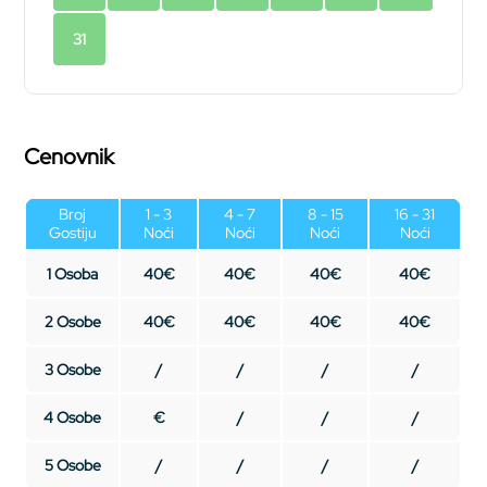
31
Cenovnik
Broj
1 - 3
4 - 7
8 - 15
16 - 31
Gostiju
Noći
Noći
Noći
Noći
1 Osoba
40€
40€
40€
40€
2 Osobe
40€
40€
40€
40€
3 Osobe
/
/
/
/
4 Osobe
€
/
/
/
5 Osobe
/
/
/
/