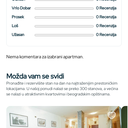
Vrlo Dobar
0 Recenzija
Prosek
0 Recenzija
Loš
0 Recenzija
Užasan
0 Recenzija
Nema komentara za izabrani apartman.
Možda vam se svidi
Pronađite i rezervišite stan na dan na najtraženijim prestoničkim
lokacijama. U našoj ponudi nalazi se preko 300 stanova, a većina
se nalazi u atraktivnim kvartovima i beogradskim opštinama.