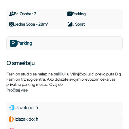
Br. Osoba : 2
Parking
Jedna Soba - 28m²
1. Sprat
Parking
O smeštaju
Fashion studio se nalazi na
palililuli
u Višnjičkoj ulici preko puta Big
Fashion tržnog centra. Ako dolazite svojim prevozom čeka vas
privatno parking mesto. Ovaj de
pročitaj vise
Ulazak od:
h
Izlazak do:
h