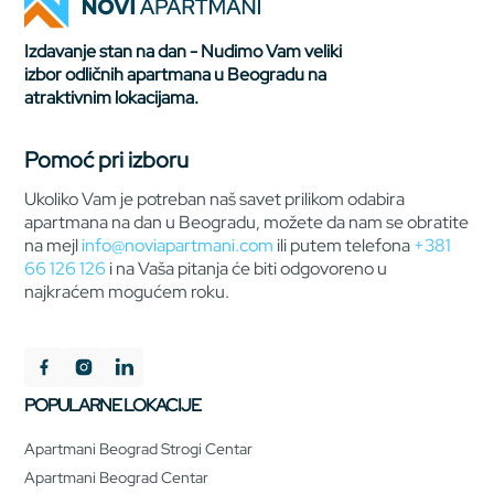
Izdavanje stan na dan - Nudimo Vam veliki
izbor odličnih apartmana u Beogradu na
atraktivnim lokacijama.
Pomoć pri izboru
Ukoliko Vam je potreban naš savet prilikom odabira
apartmana na dan u Beogradu, možete da nam se obratite
na mejl
info@noviapartmani.com
ili putem telefona
+381
66 126 126
i na Vaša pitanja će biti odgovoreno u
najkraćem mogućem roku.
POPULARNE LOKACIJE
Apartmani Beograd Strogi Centar
Apartmani Beograd Centar