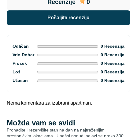
Recenzije
0
pošaljite recenziju
Odličan
0 Recenzija
Vrlo Dobar
0 Recenzija
Prosek
0 Recenzija
Loš
0 Recenzija
Užasan
0 Recenzija
Nema komentara za izabrani apartman.
Možda vam se svidi
Pronađite i rezervišite stan na dan na najtraženijim
prestoničkim lokacijama. U našoj ponudi nalazi se preko 300