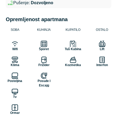
Pušenje:
Dozvoljeno
Opremljenost apartmana
SOBA
KUHINJA
KUPATILO
OSTALO
Wifi
Šporet
Tuš Kabina
Lift
Klima
Frižider
Kozmetika
Interfon
Posteljina
Posuđe I
Escajg
Tv
Ormar