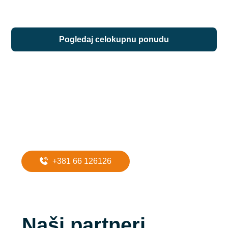
pogledaj celokupnu ponudu
Potreban Vam
je prevoz do
apartmana?
+381 66 126126
Naši partneri