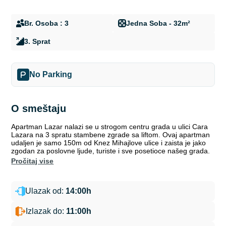
Br. Osoba : 3
Jedna Soba - 32m²
3. Sprat
No Parking
O smeštaju
Apartman Lazar nalazi se u strogom centru grada u ulici Cara
Lazara na 3 spratu stambene zgrade sa liftom. Ovaj apartman
udaljen je samo 150m od Knez Mihajlove ulice i zaista je jako
zgodan za poslovne ljude, turiste i sve posetioce našeg grada.
pročitaj vise
Ulazak od:
14:00h
Izlazak do:
11:00h