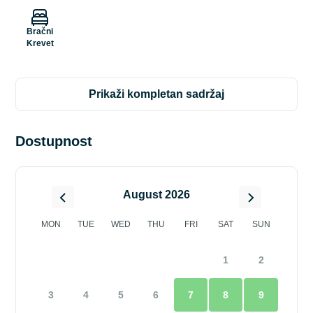
Bračni
Krevet
prikaži kompletan sadržaj
Dostupnost
August 2026
MON
TUE
WED
THU
FRI
SAT
SUN
1
2
3
4
5
6
7
8
9