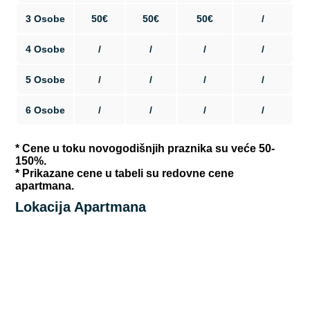
3 Osobe
50€
50€
50€
/
4 Osobe
/
/
/
/
5 Osobe
/
/
/
/
6 Osobe
/
/
/
/
* Cene u toku novogodišnjih praznika su veće 50-
150%.
* Prikazane cene u tabeli su redovne cene
apartmana.
Lokacija Apartmana