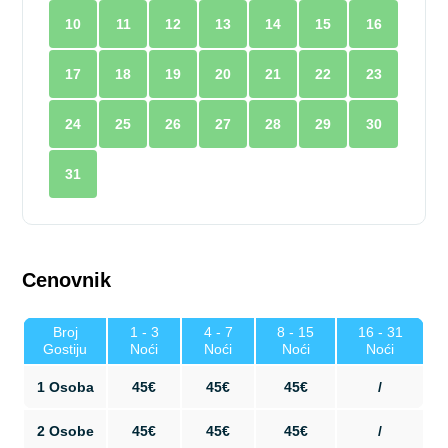
10
11
12
13
14
15
16
17
18
19
20
21
22
23
24
25
26
27
28
29
30
31
Cenovnik
Broj
1 - 3
4 - 7
8 - 15
16 - 31
Gostiju
Noći
Noći
Noći
Noći
1 Osoba
45€
45€
45€
/
2 Osobe
45€
45€
45€
/