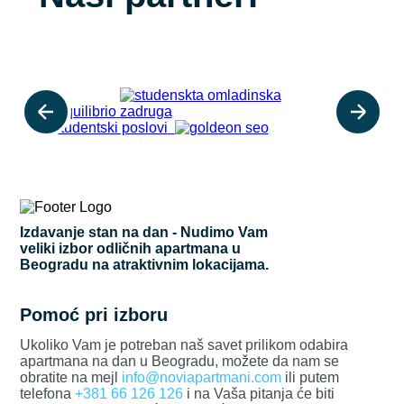
Izdavanje stan na dan - Nudimo Vam
veliki izbor odličnih apartmana u
Beogradu na atraktivnim lokacijama.
Pomoć pri izboru
Ukoliko Vam je potreban naš savet prilikom odabira
apartmana na dan u Beogradu, možete da nam se
obratite na mejl
info@noviapartmani.com
ili putem
telefona
+381 66 126 126
i na Vaša pitanja će biti