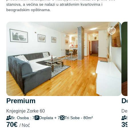
stanova, a većina se nalazi u atraktivnim kvartovima i
beogradskim opštinama.
premium
Knjeginje Zorke 60
Del
Br. Osoba : 7
Doplata + 7
Tri Sobe - 80m²
B
70€
3
/ Noć