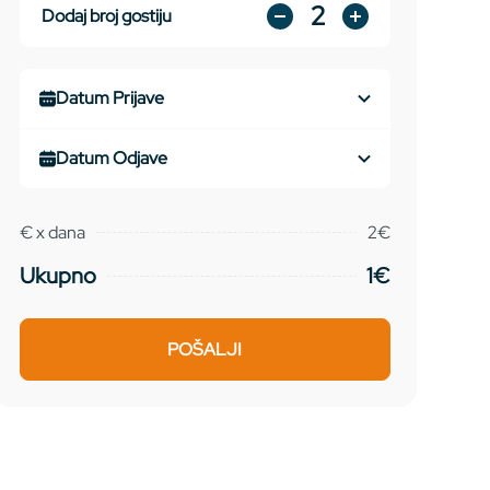
2
Dodaj broj gostiju
€
x
dana
2€
Ukupno
1€
POŠALJI