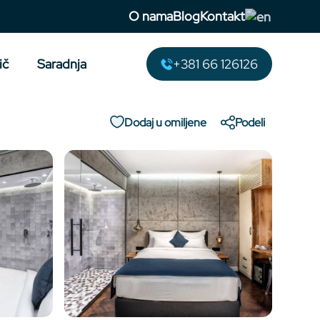
O nama
Blog
Kontakt
ič
Saradnja
+381 66 126126
Dodaj u omiljene
Podeli