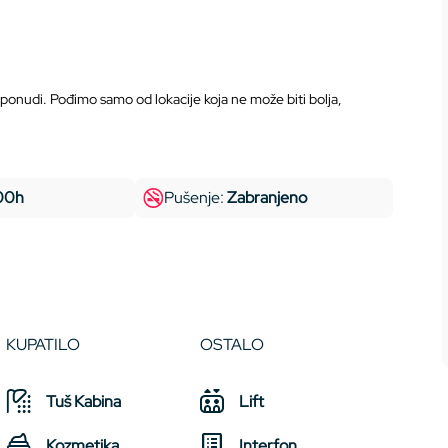
 ponudi. Pođimo samo od lokacije koja ne može biti bolja,
:00h
Pušenje:
Zabranjeno
KUPATILO
OSTALO
Tuš Kabina
Lift
Kozmetika
Interfon