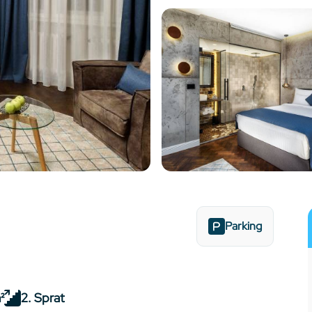
Parking
²
2. Sprat