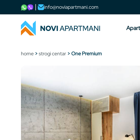
info@noviapartmani.com
Apar
home
>
strogi centar
> One Premium