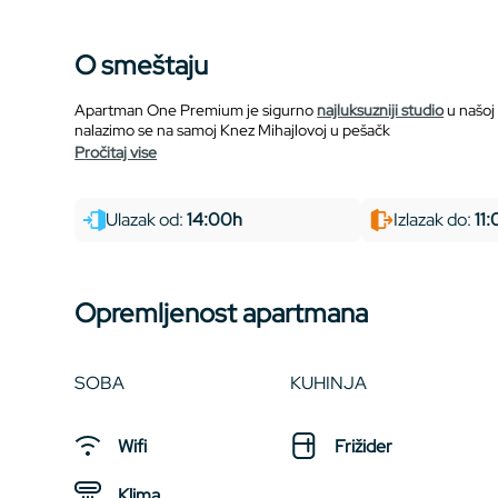
O smeštaju
Apartman One Premium je sigurno
najluksuzniji studio
u našoj
nalazimo se na samoj Knez Mihajlovoj u pešačk
pročitaj vise
Ulazak od:
14:00h
Izlazak do:
11
Opremljenost apartmana
SOBA
KUHINJA
Wifi
Frižider
Klima