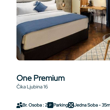
One Premium
Čika Ljubina 16
Br. Osoba : 2
Parking
Jedna Soba - 35m