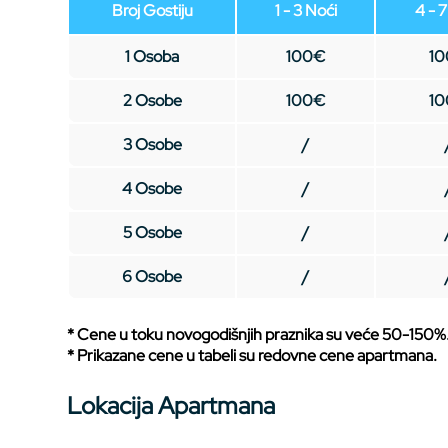
Broj Gostiju
1 - 3 Noći
4 - 
1 Osoba
100€
1
2 Osobe
100€
1
3 Osobe
/
4 Osobe
/
5 Osobe
/
6 Osobe
/
* Cene u toku novogodišnjih praznika su veće 50-150%
* Prikazane cene u tabeli su redovne cene apartmana.
Lokacija Apartmana