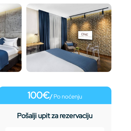
100€
/
Po noćenju
Pošalji upit za rezervaciju