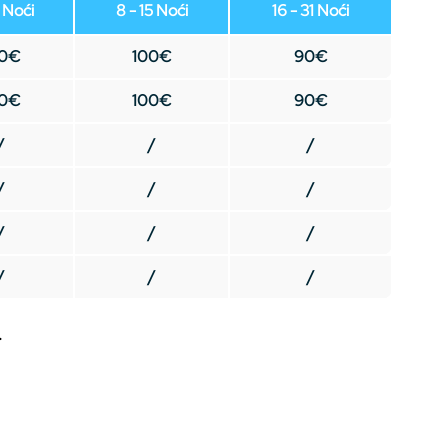
7 Noći
8 - 15 Noći
16 - 31 Noći
00€
100€
90€
00€
100€
90€
/
/
/
/
/
/
/
/
/
/
/
/
.