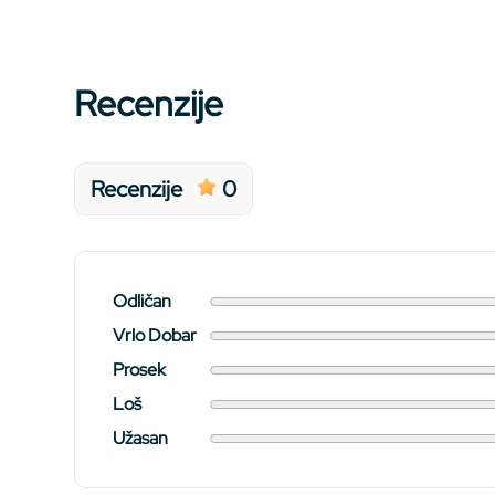
Recenzije
Recenzije
0
Odličan
Vrlo Dobar
Prosek
Loš
Užasan