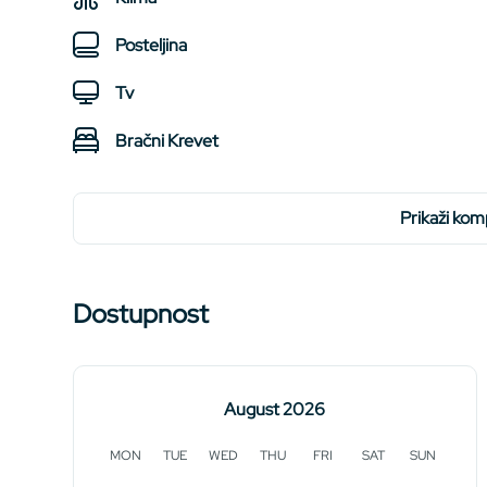
Posteljina
Tv
Bračni Krevet
prikaži ko
Dostupnost
August 2026
MON
TUE
WED
THU
FRI
SAT
SUN