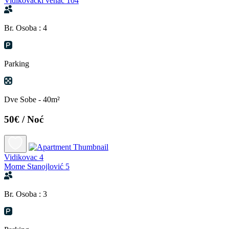
Vidikovački venac 104
Br. Osoba : 4
Parking
Dve Sobe - 40m²
50€
/ Noć
Vidikovac 4
Mome Stanojlović 5
Br. Osoba : 3