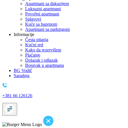
Apartmani sa đakuzijem
Luksuzni apartmani
Povoljni apartmani
Splavovi
Kuće sa bazenom
Apartmani sa parkingom
Informacije
Česta pitanja
Kućni red
Kako da rezervišem
Plaćanje
Dolazak i odlazak
Boravak u apartmanu
BG Vodič
Saradnja
+381 66 126126