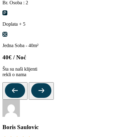
Br. Osoba : 2
Doplata + 5
Jedna Soba - 40m²
40€
/ Noć
Šta su naši klijenti
rekli o nama
Boris Saulovic