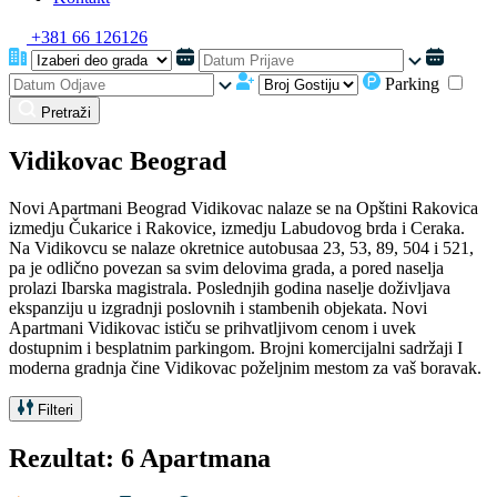
+381 66 126126
Parking
Pretraži
Vidikovac Beograd
Novi Apartmani Beograd Vidikovac nalaze se na Opštini Rakovica
izmedju Čukarice i Rakovice, izmedju Labudovog brda i Ceraka.
Na Vidikovcu se nalaze okretnice autobusaa 23, 53, 89, 504 i 521,
pa je odlično povezan sa svim delovima grada, a pored naselja
prolazi Ibarska magistrala. Poslednjih godina naselje doživljava
ekspanziju u izgradnji poslovnih i stambenih objekata. Novi
Apartmani Vidikovac ističu se prihvatljivom cenom i uvek
dostupnim i besplatnim parkingom. Brojni komercijalni sadržaji I
moderna gradnja čine Vidikovac poželjnim mestom za vaš boravak.
Filteri
Rezultat: 6 Apartmana