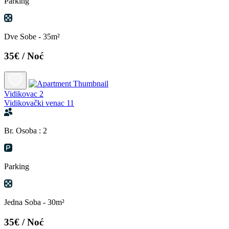
Parking
Dve Sobe - 35m²
35€
/ Noć
Vidikovac 2
Vidikovački venac 11
Br. Osoba : 2
Parking
Jedna Soba - 30m²
35€
/ Noć