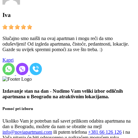
Iva
Slučajno smo naišli na ovaj apartman i mogu reći da smo
oduševljeni! Od izgleda apartmana, čistoće, pedantnosti, lokacije.
Gazde su uvijek spremni pomoći za sve što treba. :)
Kapri
Izdavanje stan na dan - Nudimo Vam veliki izbor odličnih
apartmana u Beogradu na atraktivnim lokacijama.
Pomoć pri izboru
Ukoliko Vam je potreban naš savet prilikom odabira apartmana na
dan u Beogradu, možete da nam se obratite na mejl
info@noviapartmani.com
ili putem telefona
+381 66 126 126
i na
Vaša pitanja će biti odgovoreno u najkraćem mogućem roku.