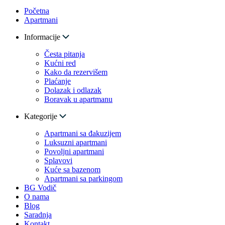
Početna
Apartmani
Informacije
Česta pitanja
Kućni red
Kako da rezervišem
Plaćanje
Dolazak i odlazak
Boravak u apartmanu
Kategorije
Apartmani sa đakuzijem
Luksuzni apartmani
Povoljni apartmani
Splavovi
Kuće sa bazenom
Apartmani sa parkingom
BG Vodič
O nama
Blog
Saradnja
Kontakt