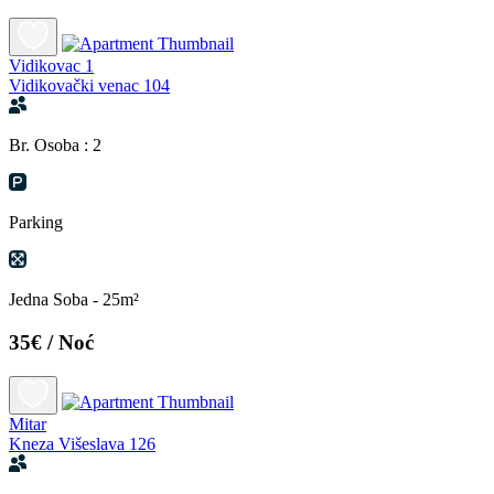
Vidikovac 1
Vidikovački venac 104
Br. Osoba : 2
Parking
Jedna Soba - 25m²
35€
/ Noć
Mitar
Kneza Višeslava 126