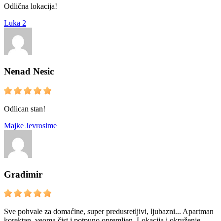
Odlična lokacija!
Luka 2
Nenad Nesic
Odlican stan!
Majke Jevrosime
Gradimir
Sve pohvale za domaćine, super predusretljivi, ljubazni... Apartman
korektan, veoma čist i potpuno opremljen. Lokacija i okruženje