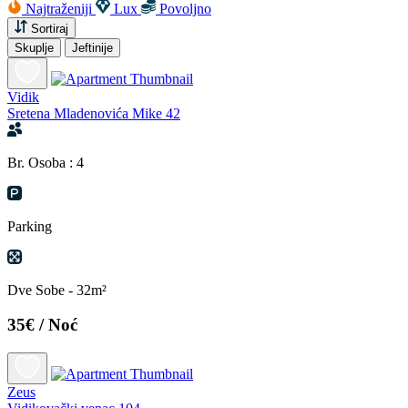
Najtraženiji
Lux
Povoljno
Sortiraj
Skuplje
Jeftinije
Vidik
Sretena Mladenovića Mike 42
Br. Osoba : 4
Parking
Dve Sobe - 32m²
35€
/ Noć
Zeus