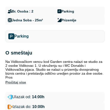
Br. Osoba : 2
Parking
Jedna Soba - 25m²
Prizemlje
Parking
O smeštaju
Na Vidikovačkom vencu kod Garden centra nalazi se studio za
2 osobe Vidikovac 1. U okruženju su i MC Donalds i
Vidikovačka pijaca. Studio se nalazi u prizemlju dvospratnog
biznis centra i pretstavlja odlično uredjen prostor za dve osobe.
Pros
pročitaj vise
Ulazak od:
14:00h
Izlazak do:
10:00h