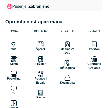
Pušenje:
Zabranjeno
Opremljenost apartmana
SOBA
KUHINJA
KUPATILO
OSTALO
Wifi
Šporet
Mašina Za
Interfon
Veš
Klima
Frižider
Centralno
Tuš Kabina
Grejanje
Posteljina
Posuđe I
Escajg
Kozmetika
Tv
Rerna
Ormar