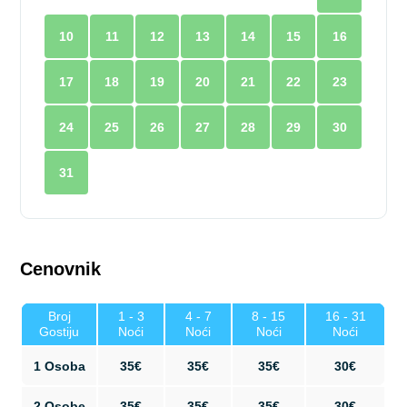
10
11
12
13
14
15
16
17
18
19
20
21
22
23
24
25
26
27
28
29
30
31
Cenovnik
Broj
1 - 3
4 - 7
8 - 15
16 - 31
Gostiju
Noći
Noći
Noći
Noći
1 Osoba
35€
35€
35€
30€
2 Osobe
35€
35€
35€
30€