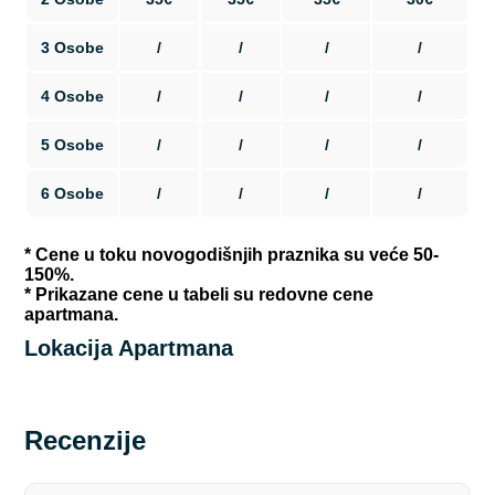
3 Osobe
/
/
/
/
4 Osobe
/
/
/
/
5 Osobe
/
/
/
/
6 Osobe
/
/
/
/
* Cene u toku novogodišnjih praznika su veće 50-
150%.
* Prikazane cene u tabeli su redovne cene
apartmana.
Lokacija Apartmana
Recenzije