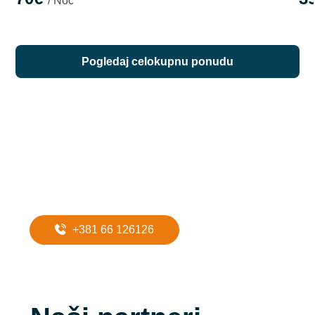
/ Noć
pogledaj celokupnu ponudu
Potreban Vam
je prevoz do
apartmana?
+381 66 126126