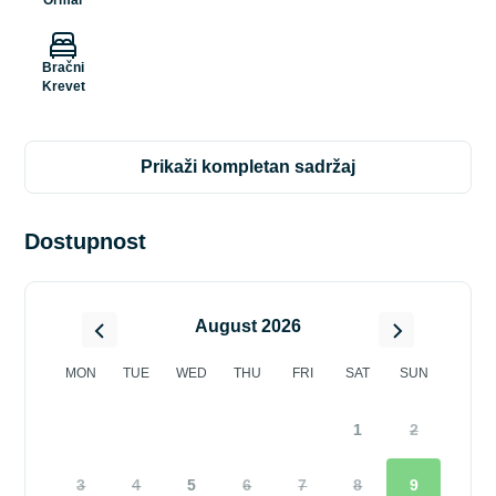
Bračni
Krevet
prikaži kompletan sadržaj
Dostupnost
August 2026
MON
TUE
WED
THU
FRI
SAT
SUN
1
2
3
4
5
6
7
8
9