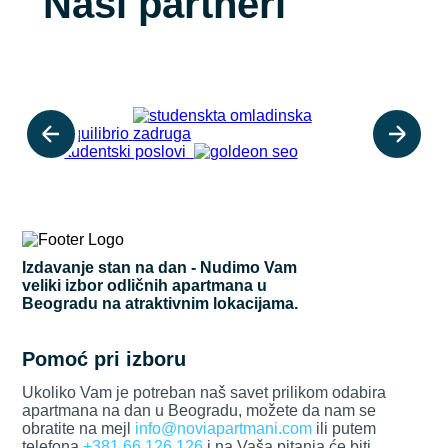
Naši partneri
Izdavanje stan na dan - Nudimo Vam
veliki izbor odličnih apartmana u
Beogradu na atraktivnim lokacijama.
Pomoć pri izboru
Ukoliko Vam je potreban naš savet prilikom odabira
apartmana na dan u Beogradu, možete da nam se
obratite na mejl
info@noviapartmani.com
ili putem
telefona
+381 66 126 126
i na Vaša pitanja će biti