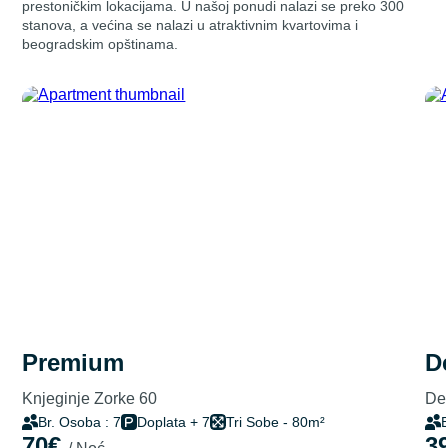
prestoničkim lokacijama. U našoj ponudi nalazi se preko 300
stanova, a većina se nalazi u atraktivnim kvartovima i
beogradskim opštinama.
premium
Knjeginje Zorke 60
Del
Br. Osoba : 7
Doplata + 7
Tri Sobe - 80m²
B
70€
3