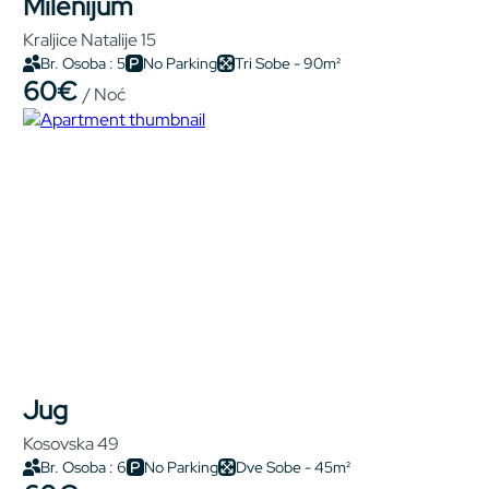
Milenijum
Kraljice Natalije 15
Br. Osoba : 5
No Parking
Tri Sobe - 90m²
60€
/ Noć
Jug
Kosovska 49
Br. Osoba : 6
No Parking
Dve Sobe - 45m²