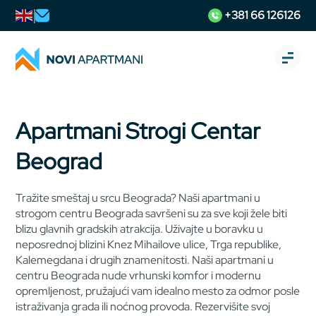
+381 66 126126
Apartmani Strogi Centar
Beograd
Tražite smeštaj u srcu Beograda? Naši apartmani u
strogom centru Beograda savršeni su za sve koji žele biti
blizu glavnih gradskih atrakcija. Uživajte u boravku u
neposrednoj blizini Knez Mihailove ulice, Trga republike,
Kalemegdana i drugih znamenitosti. Naši apartmani u
centru Beograda nude vrhunski komfor i modernu
opremljenost, pružajući vam idealno mesto za odmor posle
istraživanja grada ili noćnog provoda. Rezervišite svoj