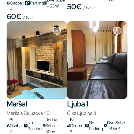
Dve Sobe
Osoba :
Parking
50€
- 53m²
/ Noć
4
60€
/ Noć
Maršal
Ljuba 1
Maršala Birjuzova 45
Čika Ljubina 11
Br.
Jedna
Br.
No
No
Dve Sobe
Osoba :
Soba -
Osoba :
Parking
Parking
- 45m²
2
30m²
3