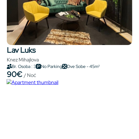
Lav Luks
Knez Mihajlova
Br. Osoba : 3
No Parking
Dve Sobe - 45m²
90€
/ Noć