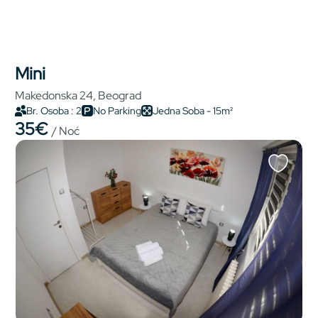
Mini
Makedonska 24, Beograd
Br. Osoba : 2
No Parking
Jedna Soba - 15m²
35€
/ Noć