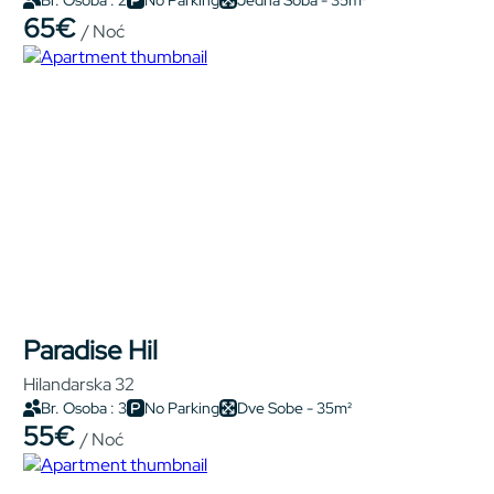
Br. Osoba : 2
No Parking
Jedna Soba - 35m²
65€
/ Noć
Paradise Hil
Hilandarska 32
Br. Osoba : 3
No Parking
Dve Sobe - 35m²
55€
/ Noć