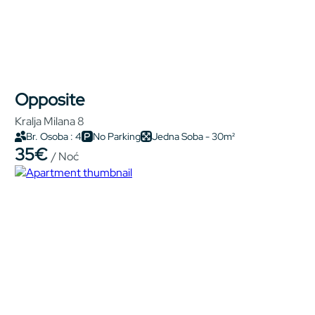
Opposite
Kralja Milana 8
Br. Osoba : 4
No Parking
Jedna Soba - 30m²
35€
/ Noć