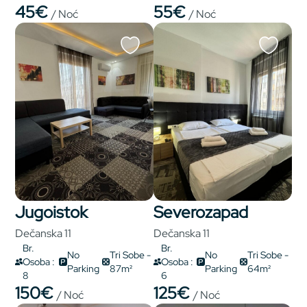
45€
55€
/ Noć
/ Noć
Jugoistok
Severozapad
Dečanska 11
Dečanska 11
Br.
Br.
No
Tri Sobe -
No
Tri Sobe -
Osoba :
Osoba :
Parking
87m²
Parking
64m²
8
6
150€
125€
/ Noć
/ Noć