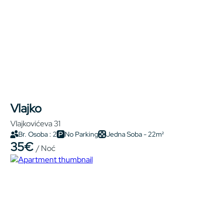
Vlajko
Vlajkovićeva 31
Br. Osoba : 2
No Parking
Jedna Soba - 22m²
35€
/ Noć