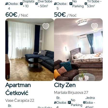
Doplata
Dve Sobe
No
Tri Sobe -
Osoba :
Osoba :
+ 10
- 50m²
Parking
53m²
4
5
60€
50€
/ Noć
/ Noć
Apartman
City Zen
Ćetković
Maršala Birjuzova 27
Br.
Jedna
Vase Čarapića 22
No
Osoba :
Soba -
Parking
Br.
4
45m²