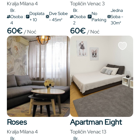
Kralja Milana 4
Topličin Venac 3
Br.
Br.
Jedna
Doplata
Dve Sobe
No
Osoba :
Osoba :
Soba -
+ 10
- 45m²
Parking
4
2
30m²
60€
60€
/ Noć
/ Noć
Roses
Apartman Eight
Kralja Milana 4
Topličin Venac 13
Br.
Br.