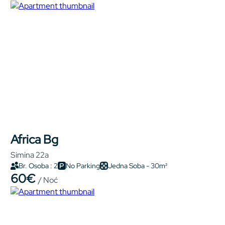
Africa Bg
Simina 22a
Br. Osoba : 2
No Parking
Jedna Soba - 30m²
60€
/ Noć