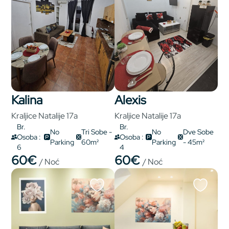
Kalina
Alexis
Kraljice Natalije 17a
Kraljice Natalije 17a
Br.
Br.
No
Tri Sobe -
No
Dve Sobe
Osoba :
Osoba :
Parking
60m²
Parking
- 45m²
6
4
60€
60€
/ Noć
/ Noć