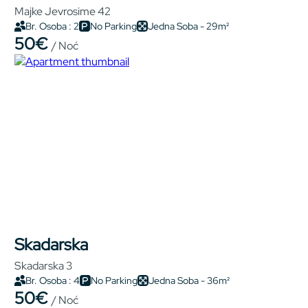
Majke Jevrosime 42
Br. Osoba : 2
No Parking
Jedna Soba - 29m²
50€
/ Noć
Skadarska
Skadarska 3
Br. Osoba : 4
No Parking
Jedna Soba - 36m²
50€
/ Noć