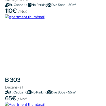
Br. Osoba : 4
No Parking
Dve Sobe - 50m²
110€
/ Noć
B 303
Dečanska 11
Br. Osoba : 6
No Parking
Dve Sobe - 55m²
65€
/ Noć