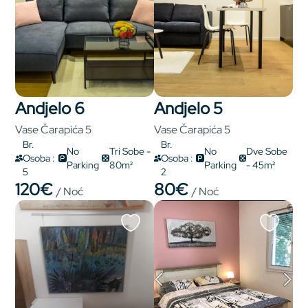
Andjelo 6
Andjelo 5
Vase Čarapića 5
Vase Čarapića 5
Br.
Br.
No
Tri Sobe -
No
Dve Sobe
Osoba :
Osoba :
Parking
80m²
Parking
- 45m²
5
2
120€
80€
/ Noć
/ Noć