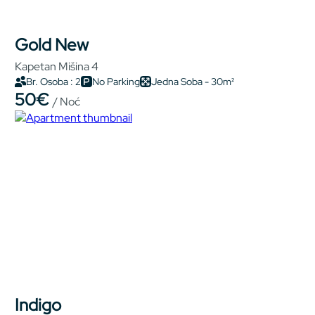
Gold New
Kapetan Mišina 4
Br. Osoba : 2
No Parking
Jedna Soba - 30m²
50€
/ Noć
Indigo