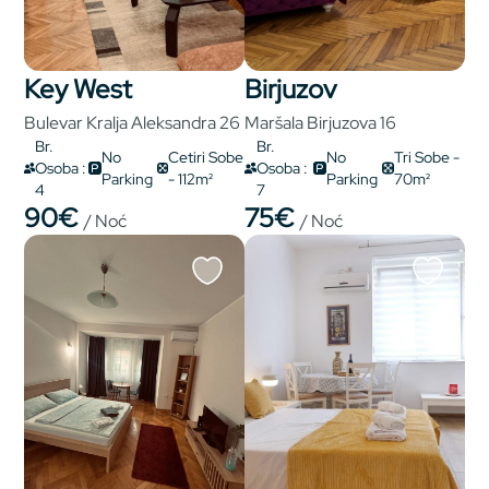
Key West
Birjuzov
Bulevar Kralja Aleksandra 26
Maršala Birjuzova 16
Br.
Br.
No
Cetiri Sobe
No
Tri Sobe -
Osoba :
Osoba :
Parking
- 112m²
Parking
70m²
4
7
90€
75€
/ Noć
/ Noć