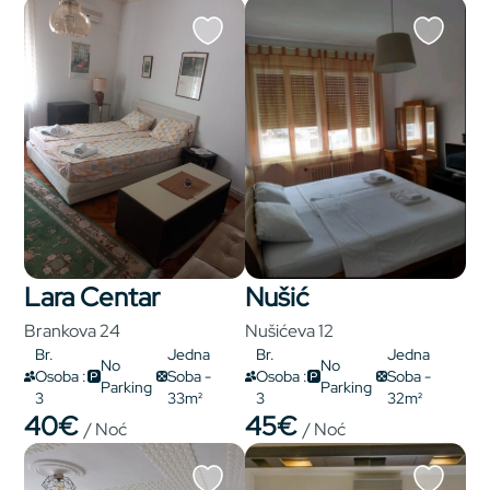
Lara Centar
Nušić
Brankova 24
Nušićeva 12
Br.
Jedna
Br.
Jedna
No
No
Osoba :
Soba -
Osoba :
Soba -
Parking
Parking
3
33m²
3
32m²
40€
45€
/ Noć
/ Noć