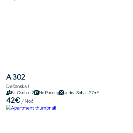
A 302
Dečanska 11
Br. Osoba : 2
No Parking
Jedna Soba - 27m²
42€
/ Noć