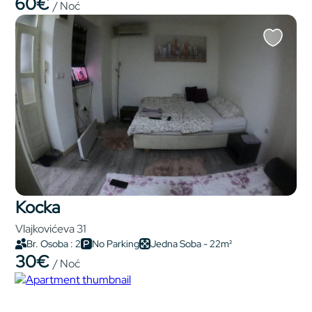
60€
/ Noć
Kocka
Vlajkovićeva 31
Br. Osoba : 2
No Parking
Jedna Soba - 22m²
30€
/ Noć