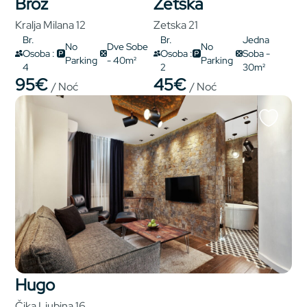
Broz
Zetska
Kralja Milana 12
Zetska 21
Br.
Br.
Jedna
No
Dve Sobe
No
Osoba :
Osoba :
Soba -
Parking
- 40m²
Parking
4
2
30m²
95€
45€
/ Noć
/ Noć
Hugo
Čika Ljubina 16