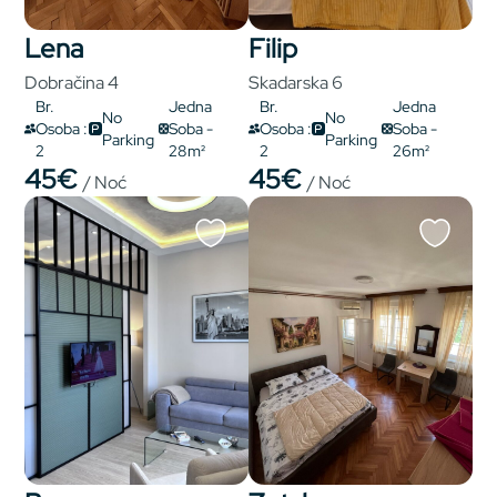
Lena
Filip
Dobračina 4
Skadarska 6
Br.
Jedna
Br.
Jedna
No
No
Osoba :
Soba -
Osoba :
Soba -
Parking
Parking
2
28m²
2
26m²
45€
45€
/ Noć
/ Noć