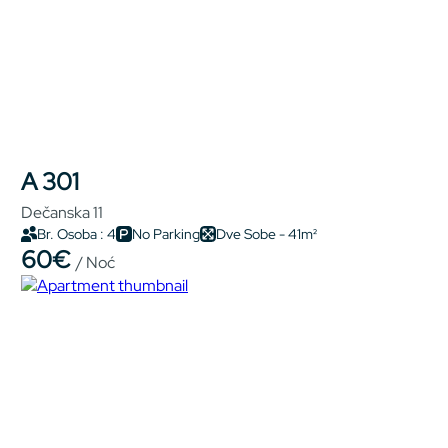
A 301
Dečanska 11
Br. Osoba : 4
No Parking
Dve Sobe - 41m²
60€
/ Noć