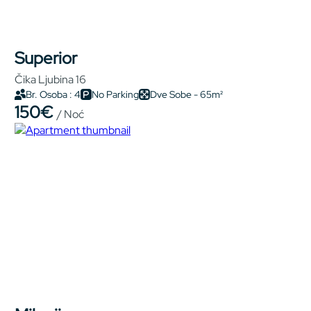
Superior
Čika Ljubina 16
Br. Osoba : 4
No Parking
Dve Sobe - 65m²
150€
/ Noć