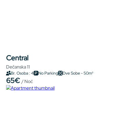
Central
Dečanska 11
Br. Osoba : 4
No Parking
Dve Sobe - 50m²
65€
/ Noć