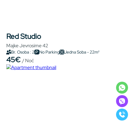
Red Studio
Majke Jevrosime 42
Br. Osoba : 2
No Parking
Jedna Soba - 22m²
45€
/ Noć