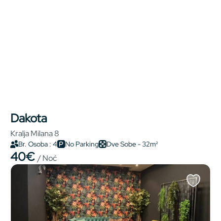
Dakota
Kralja Milana 8
Br. Osoba : 4
No Parking
Dve Sobe - 32m²
40€
/ Noć