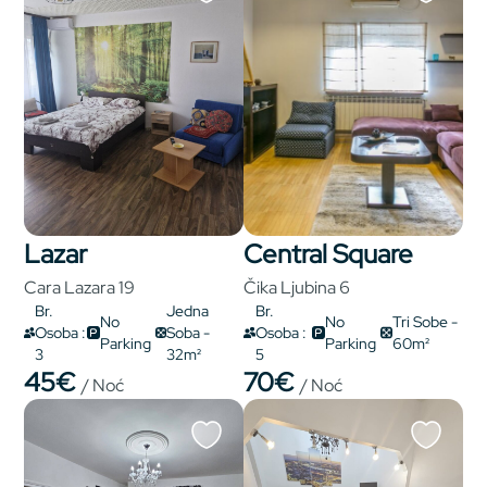
Lazar
Central Square
Cara Lazara 19
Čika Ljubina 6
Br.
Jedna
Br.
No
No
Tri Sobe -
Osoba :
Soba -
Osoba :
Parking
Parking
60m²
3
32m²
5
45€
70€
/ Noć
/ Noć