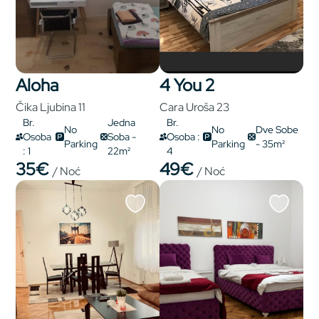
Aloha
4 You 2
Čika Ljubina 11
Cara Uroša 23
Br.
Jedna
Br.
No
No
Dve Sobe
Osoba
Soba -
Osoba :
Parking
Parking
- 35m²
: 1
22m²
4
35€
49€
/ Noć
/ Noć